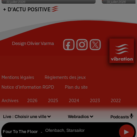
31 juillet 2026
31 juillet 2026
+ D'ACTU POSITIVE
Design
Olivier Varma
Mentions légales
Règlements des jeux
Notice d’information RGPD
Plan du site
Archives
2026
2025
2024
2023
2022
Live :
Choisir une ville
Webradios
Podcasts
Ofenbach, Starsailor
Four To The Floor
-