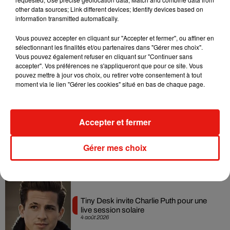
dansant de l’année
other data sources; Link different devices; Identify devices based on
7 août 2026
information transmitted automatically.
Vous pouvez accepter en cliquant sur "Accepter et fermer", ou affiner en
sélectionnant les finalités et/ou partenaires dans "Gérer mes choix".
Vous pouvez également refuser en cliquant sur "Continuer sans
Angèle et Amélie Lens dévoilent leur
accepter". Vos préférences ne s'appliqueront que pour ce site. Vous
collaboration tant attendue
pouvez mettre à jour vos choix, ou retirer votre consentement à tout
7 août 2026
moment via le lien "Gérer les cookies" situé en bas de chaque page.
Accepter et fermer
Benny Blanco invite Selena Gomez et
Becky G sur son nouveau single
Gérer mes choix
5 août 2026
Tiny Desk invite Charlie Puth pour une
live session solaire
4 août 2026