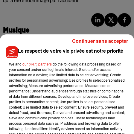
qui a été endommagé par l’accident.
Musique
Continuer sans accepter
Le respect de votre vie privée est notre priorité
Julien Lieb s’essaye à la vie de chatelain
dans son nouveau clip
7 août 2026
We and
our (447) partners
do the following data processing based on
your consent and/or our legitimate interest: Store and/or access
information on a device; Use limited data to select advertising; Create
profiles for personalised advertising; Use profiles to select personalised
advertising; Measure advertising performance; Measure content
performance; Understand audiences through statistics or combinations
Madonna sort enfin le remix de « Love
of data from different sources; Develop and improve services; Create
Sensation » avec Kylie Minogue
profiles to personalise content; Use profiles to select personalised
7 août 2026
content; Use limited data to select content; Ensure security, prevent and
detect fraud, and fix errors; Deliver and present advertising and content;
Save and communicate privacy choices. These technologies may
process personal data such as IP address and browsing data to offer
following functionalities: Identify devices based on information actively
Tayc et Didi B dévoilent le single le plus
requested; Use precise geolocation data; Match and combine data from