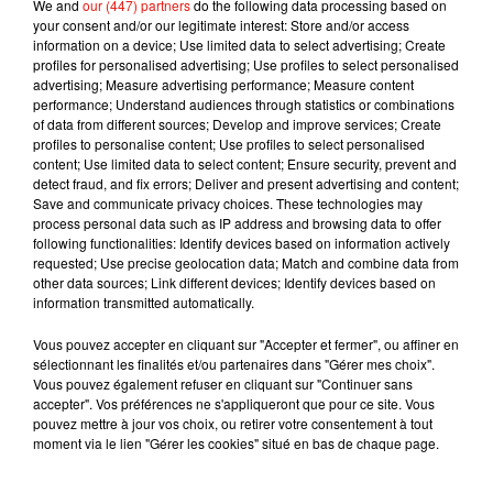
We and
our (447) partners
do the following data processing based on
your consent and/or our legitimate interest: Store and/or access
Des propos recueillis par Annie Guinhut.
information on a device; Use limited data to select advertising; Create
profiles for personalised advertising; Use profiles to select personalised
advertising; Measure advertising performance; Measure content
performance; Understand audiences through statistics or combinations
of data from different sources; Develop and improve services; Create
Musique
profiles to personalise content; Use profiles to select personalised
content; Use limited data to select content; Ensure security, prevent and
detect fraud, and fix errors; Deliver and present advertising and content;
Save and communicate privacy choices. These technologies may
process personal data such as IP address and browsing data to offer
Benny Blanco invite Selena Gomez et
following functionalities: Identify devices based on information actively
Becky G sur son nouveau single
5 août 2026
requested; Use precise geolocation data; Match and combine data from
other data sources; Link different devices; Identify devices based on
information transmitted automatically.
Vous pouvez accepter en cliquant sur "Accepter et fermer", ou affiner en
sélectionnant les finalités et/ou partenaires dans "Gérer mes choix".
Tiny Desk invite Charlie Puth pour une
Vous pouvez également refuser en cliquant sur "Continuer sans
live session solaire
accepter". Vos préférences ne s'appliqueront que pour ce site. Vous
4 août 2026
pouvez mettre à jour vos choix, ou retirer votre consentement à tout
moment via le lien "Gérer les cookies" situé en bas de chaque page.