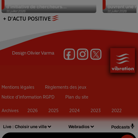
Des marmottes sur OnlyFans : la drôle
Alzheimer : d
d’initiative de chercheurs...
ouvrent une no
31 juillet 2026
31 juillet 2026
+ D'ACTU POSITIVE
Design
Olivier Varma
Mentions légales
Règlements des jeux
Notice d’information RGPD
Plan du site
Archives
2026
2025
2024
2023
2022
Live :
Choisir une ville
Webradios
Podcasts