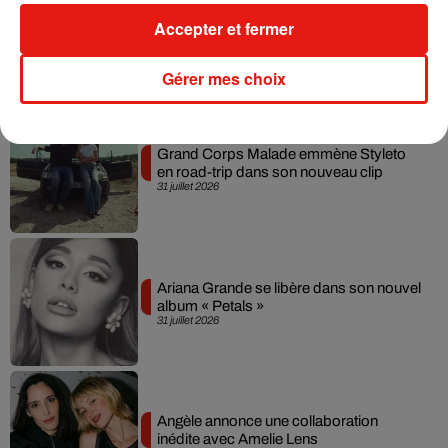
Ariana Grande prendra une pause après
Accepter et fermer
sa tournée mondiale
4 août 2026
Gérer mes choix
Grand Corps Malade emmène Styleto
en road-trip dans son nouveau clip
31 juillet 2026
Ariana Grande se libère dans son nouvel
album « Petals »
31 juillet 2026
Angèle annonce une collaboration
inédite avec Amelie Lens