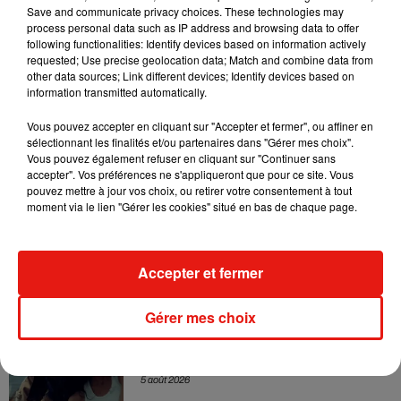
Sensation » avec Kylie Minogue
Save and communicate privacy choices. These technologies may
7 août 2026
process personal data such as IP address and browsing data to offer
following functionalities: Identify devices based on information actively
requested; Use precise geolocation data; Match and combine data from
other data sources; Link different devices; Identify devices based on
information transmitted automatically.
Tayc et Didi B dévoilent le single le plus
Vous pouvez accepter en cliquant sur "Accepter et fermer", ou affiner en
dansant de l’année
sélectionnant les finalités et/ou partenaires dans "Gérer mes choix".
7 août 2026
Vous pouvez également refuser en cliquant sur "Continuer sans
accepter". Vos préférences ne s'appliqueront que pour ce site. Vous
pouvez mettre à jour vos choix, ou retirer votre consentement à tout
moment via le lien "Gérer les cookies" situé en bas de chaque page.
Angèle et Amélie Lens dévoilent leur
collaboration tant attendue
7 août 2026
Accepter et fermer
Gérer mes choix
Benny Blanco invite Selena Gomez et
Becky G sur son nouveau single
5 août 2026