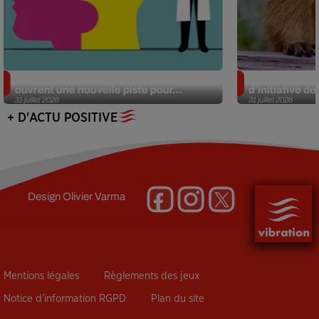
Alzheimer : des chercheurs japonais
Des marmottes
ouvrent une nouvelle piste pour...
d’initiative d
31 juillet 2026
31 juillet 2026
+ D'ACTU POSITIVE
Design
Olivier Varma
Mentions légales
Règlements des jeux
Notice d’information RGPD
Plan du site