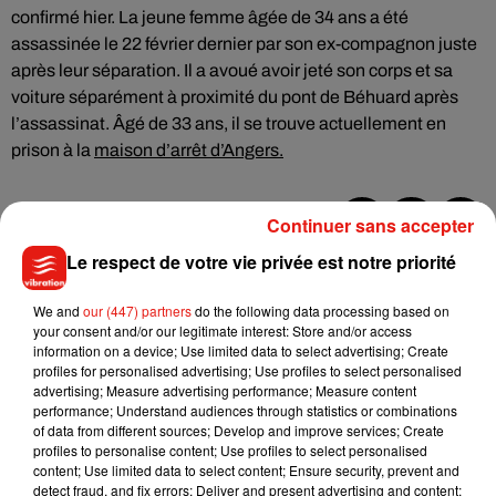
confirmé hier. La jeune femme âgée de 34 ans a été
assassinée le 22 février dernier par son ex-compagnon juste
après leur séparation. Il a avoué avoir jeté son corps et sa
voiture séparément à proximité du pont de Béhuard après
l’assassinat. Âgé de 33 ans, il se trouve actuellement en
prison à la
maison d’arrêt d’Angers.
Continuer sans accepter
Musique
Le respect de votre vie privée est notre priorité
We and
our (447) partners
do the following data processing based on
your consent and/or our legitimate interest: Store and/or access
Julien Lieb s’essaye à la vie de chatelain
information on a device; Use limited data to select advertising; Create
dans son nouveau clip
profiles for personalised advertising; Use profiles to select personalised
7 août 2026
advertising; Measure advertising performance; Measure content
performance; Understand audiences through statistics or combinations
of data from different sources; Develop and improve services; Create
profiles to personalise content; Use profiles to select personalised
content; Use limited data to select content; Ensure security, prevent and
Madonna sort enfin le remix de « Love
detect fraud, and fix errors; Deliver and present advertising and content;