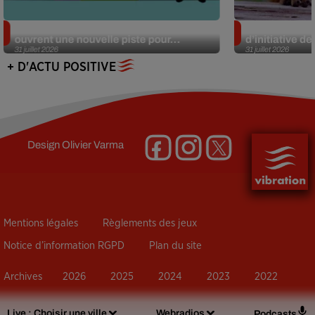
Alzheimer : des chercheurs japonais
Des marmottes
ouvrent une nouvelle piste pour...
d’initiative d
31 juillet 2026
31 juillet 2026
+ D'ACTU POSITIVE
Design
Olivier Varma
Mentions légales
Règlements des jeux
Notice d’information RGPD
Plan du site
Archives
2026
2025
2024
2023
2022
Live :
Choisir une ville
Webradios
Podcasts