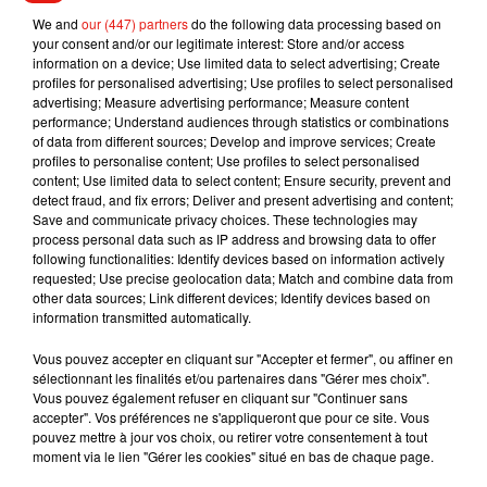
adresses sont à retrouver en cliquant
sur le site du
We and
our (447) partners
do the following data processing based on
Département.
your consent and/or our legitimate interest: Store and/or access
information on a device; Use limited data to select advertising; Create
Des propos recueillis par Annie Guinhut.
profiles for personalised advertising; Use profiles to select personalised
advertising; Measure advertising performance; Measure content
performance; Understand audiences through statistics or combinations
of data from different sources; Develop and improve services; Create
profiles to personalise content; Use profiles to select personalised
Musique
content; Use limited data to select content; Ensure security, prevent and
detect fraud, and fix errors; Deliver and present advertising and content;
Save and communicate privacy choices. These technologies may
process personal data such as IP address and browsing data to offer
Julien Lieb s’essaye à la vie de chatelain
following functionalities: Identify devices based on information actively
dans son nouveau clip
requested; Use precise geolocation data; Match and combine data from
7 août 2026
other data sources; Link different devices; Identify devices based on
information transmitted automatically.
Vous pouvez accepter en cliquant sur "Accepter et fermer", ou affiner en
sélectionnant les finalités et/ou partenaires dans "Gérer mes choix".
Vous pouvez également refuser en cliquant sur "Continuer sans
Madonna sort enfin le remix de « Love
accepter". Vos préférences ne s'appliqueront que pour ce site. Vous
Sensation » avec Kylie Minogue
pouvez mettre à jour vos choix, ou retirer votre consentement à tout
7 août 2026
moment via le lien "Gérer les cookies" situé en bas de chaque page.