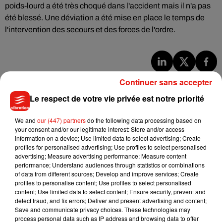
poids-lourd a été très choqué dans l'accident mais il n'a pas
été blessé. Une déviation a été mise en place le temps de
l'intervention des secours et des forces de l'ordre.
Musique
Continuer sans accepter
Le respect de votre vie privée est notre priorité
Julien Lieb s’essaye à la vie de chatelain
We and
our (447) partners
do the following data processing based on
dans son nouveau clip
your consent and/or our legitimate interest: Store and/or access
7 août 2026
information on a device; Use limited data to select advertising; Create
profiles for personalised advertising; Use profiles to select personalised
advertising; Measure advertising performance; Measure content
performance; Understand audiences through statistics or combinations
of data from different sources; Develop and improve services; Create
Madonna sort enfin le remix de « Love
profiles to personalise content; Use profiles to select personalised
Sensation » avec Kylie Minogue
content; Use limited data to select content; Ensure security, prevent and
7 août 2026
detect fraud, and fix errors; Deliver and present advertising and content;
Save and communicate privacy choices. These technologies may
process personal data such as IP address and browsing data to offer