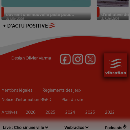
Alzheimer : des chercheurs japonais
Des marmottes
ouvrent une nouvelle piste pour...
d’initiative d
31 juillet 2026
31 juillet 2026
+ D'ACTU POSITIVE
Design
Olivier Varma
Mentions légales
Règlements des jeux
Notice d’information RGPD
Plan du site
Archives
2026
2025
2024
2023
2022
Live :
Choisir une ville
Webradios
Podcasts