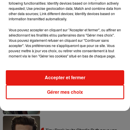
following functionalities: Identify devices based on information actively
requested; Use precise geolocation data; Match and combine data from
other data sources; Link different devices; Identify devices based on
Tayc et Didi B dévoilent le single le plus
information transmitted automatically.
dansant de l’année
7 août 2026
Vous pouvez accepter en cliquant sur "Accepter et fermer", ou affiner en
sélectionnant les finalités et/ou partenaires dans "Gérer mes choix".
Vous pouvez également refuser en cliquant sur "Continuer sans
accepter". Vos préférences ne s'appliqueront que pour ce site. Vous
pouvez mettre à jour vos choix, ou retirer votre consentement à tout
Angèle et Amélie Lens dévoilent leur
moment via le lien "Gérer les cookies" situé en bas de chaque page.
collaboration tant attendue
7 août 2026
Accepter et fermer
Gérer mes choix
Benny Blanco invite Selena Gomez et
Becky G sur son nouveau single
5 août 2026