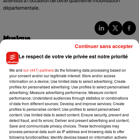
attendus à l’occasion de cette quatrième mobilisation
départementale.
Musique
Continuer sans accepter
Le respect de votre vie privée est notre priorité
Julien Lieb s’essaye à la vie de chatelain
dans son nouveau clip
We and
our (447) partners
do the following data processing based on
7 août 2026
your consent and/or our legitimate interest: Store and/or access
information on a device; Use limited data to select advertising; Create
profiles for personalised advertising; Use profiles to select personalised
advertising; Measure advertising performance; Measure content
performance; Understand audiences through statistics or combinations
Madonna sort enfin le remix de « Love
of data from different sources; Develop and improve services; Create
Sensation » avec Kylie Minogue
profiles to personalise content; Use profiles to select personalised
7 août 2026
content; Use limited data to select content; Ensure security, prevent and
detect fraud, and fix errors; Deliver and present advertising and content;
Save and communicate privacy choices. These technologies may
process personal data such as IP address and browsing data to offer
following functionalities: Identify devices based on information actively