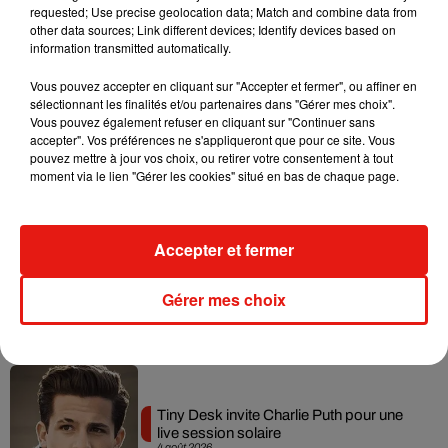
requested; Use precise geolocation data; Match and combine data from
Tayc et Didi B dévoilent le single le plus
other data sources; Link different devices; Identify devices based on
dansant de l’année
information transmitted automatically.
7 août 2026
Vous pouvez accepter en cliquant sur "Accepter et fermer", ou affiner en
sélectionnant les finalités et/ou partenaires dans "Gérer mes choix".
Vous pouvez également refuser en cliquant sur "Continuer sans
accepter". Vos préférences ne s'appliqueront que pour ce site. Vous
Angèle et Amélie Lens dévoilent leur
pouvez mettre à jour vos choix, ou retirer votre consentement à tout
collaboration tant attendue
moment via le lien "Gérer les cookies" situé en bas de chaque page.
7 août 2026
Accepter et fermer
Benny Blanco invite Selena Gomez et
Gérer mes choix
Becky G sur son nouveau single
5 août 2026
Tiny Desk invite Charlie Puth pour une
live session solaire
4 août 2026