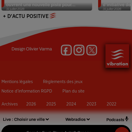
ouvrent une nouvelle piste pour...
d’initiative d
31 juillet 2026
31 juillet 2026
+ D'ACTU POSITIVE
Design
Olivier Varma
Mentions légales
Règlements des jeux
Notice d’information RGPD
Plan du site
Archives
2026
2025
2024
2023
2022
Live :
Choisir une ville
Webradios
Podcasts