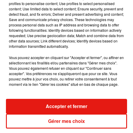
profiles to personalise content; Use profiles to select personalised
et de nombreuses surprises.
Rendez-vous le 24 août
content; Use limited data to select content; Ensure security, prevent and
prochain dans les bacs !
detect fraud, and fix errors; Deliver and present advertising and content;
Save and communicate privacy choices. These technologies may
process personal data such as IP address and browsing data to offer
MUSIQUE �x}� | Nouveauté : l'album de
@MaitreGIMS
following functionalities: Identify devices based on information actively
#CeintureNoire
est en précommande. Le coffret inclut un
requested; Use precise geolocation data; Match and combine data from
livret et 4 hits en bonus ! La sortie est prévue pour le 24 de
other data sources; Link different devices; Identify devices based on
information transmitted automatically.
ce mois �x�}>>
https://t.co/4ypBgmnZAI
pic.twitter.com/nmA2S3zZMV
Vous pouvez accepter en cliquant sur "Accepter et fermer", ou affiner en
sélectionnant les finalités et/ou partenaires dans "Gérer mes choix".
— Fnac (@Fnac)
3 août 2018
Vous pouvez également refuser en cliquant sur "Continuer sans
accepter". Vos préférences ne s'appliqueront que pour ce site. Vous
pouvez mettre à jour vos choix, ou retirer votre consentement à tout
moment via le lien "Gérer les cookies" situé en bas de chaque page.
Musique
Accepter et fermer
Gérer mes choix
Madonna sort enfin le remix de « Love
Sensation » avec Kylie Minogue
7 août 2026