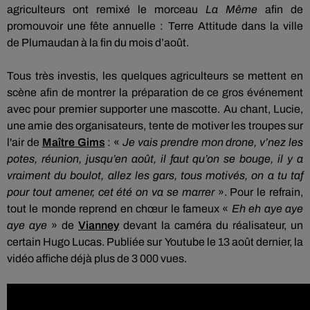
agriculteurs ont remixé le morceau
La Même
afin de
promouvoir une fête annuelle :
Terre
Attitude dans la ville
de
Plumaudan
à la fin du mois d’août.
Tous
très investis, les quelques agriculteurs se mettent en
scène afin de montrer la préparation de ce gros événement
avec pour premier supporter une mascotte.
Au chant, Lucie,
une amie des organisateurs, tente de motiver les troupes sur
l'air de
Maître Gims
:
«
Je vais prendre mon drone,
v’nez
les
potes, réunion, jusqu’en
août, il
faut qu’on se bouge, il y a
vraiment du boulot, allez les gars, tous motivés, on a tu taf
pour tout amener, cet
été on
va se marrer
».
Pour le refrain,
tout le monde reprend en chœur le fameux «
Eh eh
aye aye
aye aye
» de
Vianney
devant la caméra du réalisateur, un
certain Hugo Lucas.
Publiée sur
Youtube le
13 août dernier, la
vidéo affiche déjà plus de
3 000
vues.