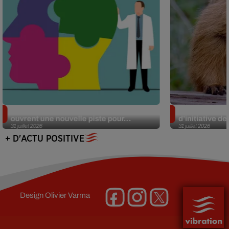
Alzheimer : des chercheurs japonais
Des marmottes
ouvrent une nouvelle piste pour...
d’initiative d
31 juillet 2026
31 juillet 2026
+ D'ACTU POSITIVE
Design
Olivier Varma