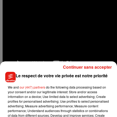
Continuer sans accepter
Le respect de votre vie privée est notre priorité
Maître
Gims
n’a en tout cas pas fini de donner des idées aux
We and
our (447) partners
do the following data processing based on
internautes avec ses tubes.
L’interprète de
Sapés Comme
your consent and/or our legitimate interest: Store and/or access
Jamais
vient d’annoncer une réédition de son double album
information on a device; Use limited data to select advertising; Create
profiles for personalised advertising; Use profiles to select personalised
de 40 chansons,
Ceinture Noire
.
Au programme :
des titres
advertising; Measure advertising performance; Measure content
bonus, dont un duo avec Alvaro Soler
(
le clip a été tourné la
performance; Understand audiences through statistics or combinations
semaine dernière en région parisienne
)
, mais aussi un livret
of data from different sources; Develop and improve services; Create