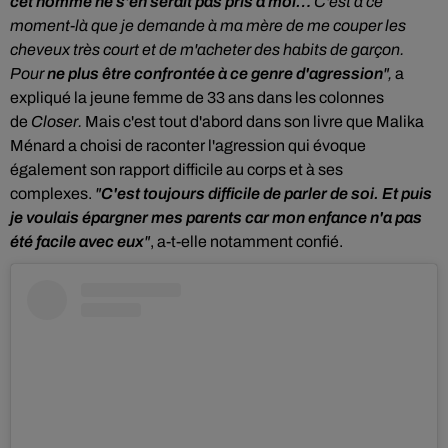
cet homme ne s'en serait pas pris à moi…
C'est à ce
moment-là que je demande à ma mère de me couper les
cheveux très court et de m'acheter des habits de garçon.
Pour
ne plus être confrontée à ce genre d'agression
",
a
expliqué la jeune femme de 33 ans dans les colonnes
de
Closer.
Mais c'est tout d'abord dans son livre que Malika
Ménard a choisi de raconter l'agression qui évoque
également son rapport difficile au corps et à ses
complexes.
"
C'est toujours difficile de parler de soi. Et puis
je voulais épargner mes parents car mon enfance n'a pas
été facile avec eux
"
, a-t-elle notamment confié.