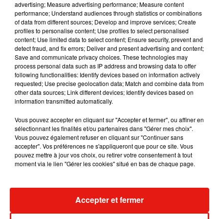
Si elle explique avoir toujours eu envie d'écrire, Malika
advertising; Measure advertising performance; Measure content
performance; Understand audiences through statistics or combinations
Ménard est aussi revenue sur son regret
de ne pas avoir été
of data from different sources; Develop and improve services; Create
bien accompagnée à l’époque par ses proches pour l’aider à
profiles to personalise content; Use profiles to select personalised
surmonter ce
traumatisme
.
"Ma mère n’a pas bien géré ce
content; Use limited data to select content; Ensure security, prevent and
detect fraud, and fix errors; Deliver and present advertising and content;
qui s’est passé et elle n’a pas porté plainte. J’aurais aimé
Save and communicate privacy choices. These technologies may
être soutenue"
, a-t-elle déclaré. "
Il y a deux ans, j'ai
process personal data such as IP address and browsing data to offer
entrepris les démarches. Mais je n'étais pas encore prête à
following functionalities: Identify devices based on information actively
requested; Use precise geolocation data; Match and combine data from
me confronter, à raconter l'histoire dans les détails
",
a-t-
other data sources; Link different devices; Identify devices based on
elle précisé. "
On est tous sujets aux moqueries. C'est difficile
information transmitted automatically.
d'être un enfant. Mais au lieu de me défendre, je me suis
Vous pouvez accepter en cliquant sur "Accepter et fermer", ou affiner en
renfermée. Jusqu'à vouloir devenir invisible. C'est ainsi que
sélectionnant les finalités et/ou partenaires dans "Gérer mes choix".
la timidité est devenue de plus en plus forte…
", a confié
Vous pouvez également refuser en cliquant sur "Continuer sans
Malika, avouant que son élection en tant que Miss France a
accepter". Vos préférences ne s'appliqueront que pour ce site. Vous
pouvez mettre à jour vos choix, ou retirer votre consentement à tout
eu beaucoup de bienfaits : "
Ça m'a aidée à être moins
moment via le lien "Gérer les cookies" situé en bas de chaque page.
complexée
".
Accepter et fermer
Musique