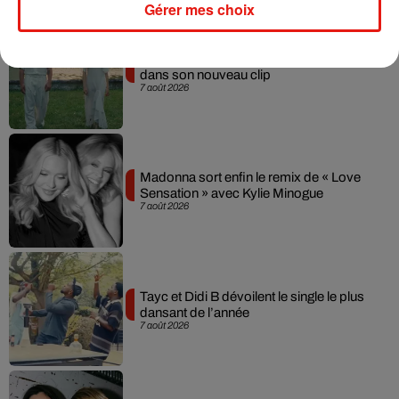
Gérer mes choix
Julien Lieb s’essaye à la vie de chatelain
dans son nouveau clip
7 août 2026
Madonna sort enfin le remix de « Love
Sensation » avec Kylie Minogue
7 août 2026
Tayc et Didi B dévoilent le single le plus
dansant de l’année
7 août 2026