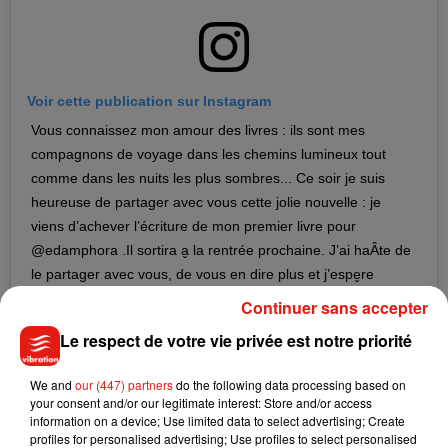
Voir cette publication sur Instagram
Vous connaissez mon amour des livres : ils sont mes
compagnons de voyage dans les chemins lumineux tout
comme dans les nuits les plus sombres... Ce soir je suis
heureuse de partager avec vous cette jolie nouvelle : je
viens d’achever l’écriture de mon premier livre pour
@edamphora .Il sortira a̬ la rentrée prochaine. J’ai haÂte de
le partager avec vous, de vous en dire plus et j’espe̬re
since̬rement qu’il vous plaira❤️
Continuer sans accepter
Une publication partagée par
�È�È`�R� �È �È��&
Le respect de votre vie privée est notre priorité
We and
our (447) partners
do the following data processing based on
"Ma mère n’a pas bien géré ce qui s’est
your consent and/or our legitimate interest: Store and/or access
passé"
information on a device; Use limited data to select advertising; Create
profiles for personalised advertising; Use profiles to select personalised