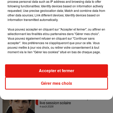
process personal data such as IP address and browsing data to offer
animale. Les deux associations antispécistes sont contre
following functionalities: Identify devices based on information actively
l’abattage qu’ils qualifient d’assassinat. D’autres actions
requested; Use precise geolocation data; Match and combine data from
other data sources; Link different devices; Identify devices based on
sont organisées tout au long de l’année, pour afficher ces
information transmitted automatically.
revendications.
Vous pouvez accepter en cliquant sur "Accepter et fermer", ou affiner en
sélectionnant les finalités et/ou partenaires dans "Gérer mes choix".
Vous pouvez également refuser en cliquant sur "Continuer sans
accepter". Vos préférences ne s'appliqueront que pour ce site. Vous
Musique
pouvez mettre à jour vos choix, ou retirer votre consentement à tout
moment via le lien "Gérer les cookies" situé en bas de chaque page.
Benny Blanco invite Selena Gomez et
Becky G sur son nouveau single
Accepter et fermer
5 août 2026
Gérer mes choix
Tiny Desk invite Charlie Puth pour une
live session solaire
4 août 2026