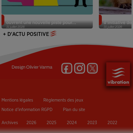
Alzheimer : des chercheurs japonais
Des marmottes
ouvrent une nouvelle piste pour...
d’initiative d
31 juillet 2026
31 juillet 2026
+ D'ACTU POSITIVE
Design
Olivier Varma
Mentions légales
Règlements des jeux
Notice d’information RGPD
Plan du site
Archives
2026
2025
2024
2023
2022