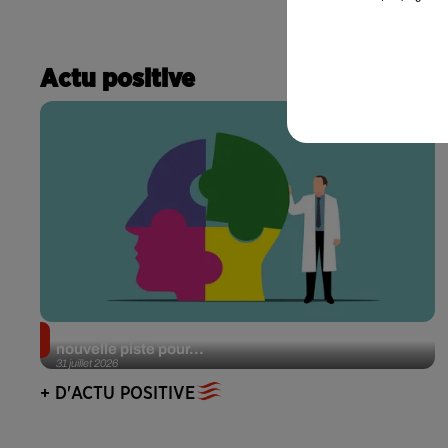
Actu positive
Alzheimer : des chercheurs japonais ouvrent une
nouvelle piste pour...
31 juillet 2026
+ D'ACTU POSITIVE