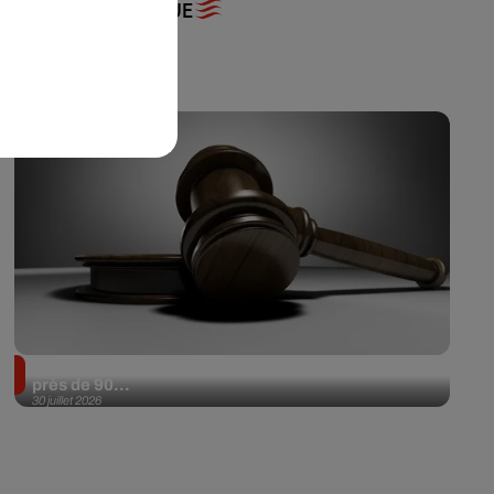
+ DE MUSIQUE
Il achète une veste 3 dollars en friperie et la revend
près de 90...
30 juillet 2026