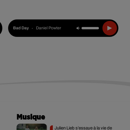
Live :
Choisir une ville
Webradios
Podcasts
-
Daniel Powter
Bad Day
Musique
Julien Lieb s’essaye à la vie de