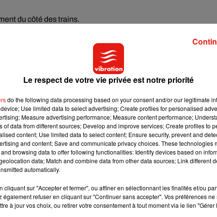
ent du côté des trains.
normalement.
Contin
 de personnel disponible.
 jeunes manifestants.
Le respect de votre vie privée est notre priorité
ers
do the following data processing based on your consent and/or our legitimate int
device; Use limited data to select advertising; Create profiles for personalised adver
vertising; Measure advertising performance; Measure content performance; Unders
ns of data from different sources; Develop and improve services; Create profiles to 
alised content; Use limited data to select content; Ensure security, prevent and detect
ertising and content; Save and communicate privacy choices. These technologies
and browsing data to offer following functionalities: Identify devices based on infor
eolocation data; Match and combine data from other data sources; Link different de
nsmitted automatically.
cliquant sur "Accepter et fermer", ou affiner en sélectionnant les finalités et/ou pa
 également refuser en cliquant sur "Continuer sans accepter". Vos préférences ne 
tre à jour vos choix, ou retirer votre consentement à tout moment via le lien "Gérer 