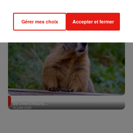
Gérer mes choix
Accepter et fermer
Des marmottes sur OnlyFans : la drôle d’initiative
de chercheurs...
31 juillet 2026