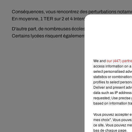
Conséquences, vous rencontrez des perturbations notamm
En moyenne, 1 TER sur 2 et 4 Intercités sur 10 circulent 
D'autre part, de nombreuses écoles restent fermées, faute
Certains lycées risquent également d'être bloqués par les
We and
our (447) partn
access information on a 
select personalised ad
statistics or combinatio
profiles to select person
Deliver and present adv
data such as IP address 
requested; Use precise g
based on information tra
Vous pouvez accepter en 
mes choix". Vous pouvez
ce site. Vous pouvez met
bas de chaque page.