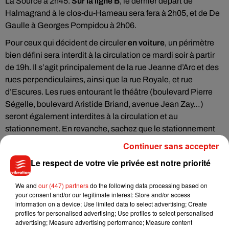
La Source à 2h45.
Sur la ligne B
, le dernier départ de
Halmagrand à le clos-du-Hameau sera fera à 2h05, et de De
Gaulle à Georges Pompidou à 2h06.
Pour ceux qui décident de circuler
en voiture
, un périmètre
bien défini sera interdit à la circulation ce mardi soir à partir
de 19h. Il s’agit principalement de la rue Jeanne d’Arc et des
rues perpendiculaires, ainsi que la rue Royale, et rue
d’Escures. Les rues entourant le théâtre (boulevard Pierre
Ségelle, boulevard Aristide Briand, avenue Jean Zay…)
seront également interdites à la circulation et au
stationnement. En revanche, sachez que le stationnement
sera gratuit à l’hôtel de ville, la Cathédrale, et à la
Continuer sans accepter
Charpenterie, de 18h à 3h du matin.
Le respect de votre vie privée est notre priorité
We and
our (447) partners
do the following data processing based on
your consent and/or our legitimate interest: Store and/or access
Musique
information on a device; Use limited data to select advertising; Create
profiles for personalised advertising; Use profiles to select personalised
advertising; Measure advertising performance; Measure content