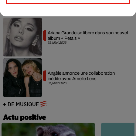
31 juillet 2026
Ariana Grande se libère dans son nouvel
album « Petals »
31 juillet 2026
Angèle annonce une collaboration
inédite avec Amelie Lens
31 juillet 2026
+ DE MUSIQUE
Actu positive