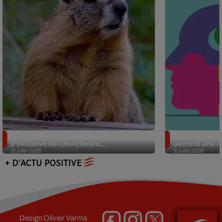
Des marmottes sur OnlyFans : la drôle
Alzheimer : d
d’initiative de chercheurs...
ouvrent une no
31 juillet 2026
31 juillet 2026
+ D'ACTU POSITIVE
Design
Olivier Varma