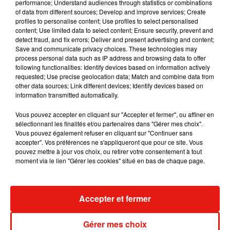
performance; Understand audiences through statistics or combinations
of data from different sources; Develop and improve services; Create
Benny Blanco invite Selena Gomez et
profiles to personalise content; Use profiles to select personalised
Becky G sur son nouveau single
5 août 2026
content; Use limited data to select content; Ensure security, prevent and
detect fraud, and fix errors; Deliver and present advertising and content;
Save and communicate privacy choices. These technologies may
process personal data such as IP address and browsing data to offer
following functionalities: Identify devices based on information actively
requested; Use precise geolocation data; Match and combine data from
Tiny Desk invite Charlie Puth pour une
other data sources; Link different devices; Identify devices based on
live session solaire
information transmitted automatically.
4 août 2026
Vous pouvez accepter en cliquant sur "Accepter et fermer", ou affiner en
sélectionnant les finalités et/ou partenaires dans "Gérer mes choix".
Vous pouvez également refuser en cliquant sur "Continuer sans
accepter". Vos préférences ne s'appliqueront que pour ce site. Vous
Ariana Grande prendra une pause après
pouvez mettre à jour vos choix, ou retirer votre consentement à tout
sa tournée mondiale
moment via le lien "Gérer les cookies" situé en bas de chaque page.
4 août 2026
Accepter et fermer
Grand Corps Malade emmène Styleto
Gérer mes choix
en road-trip dans son nouveau clip