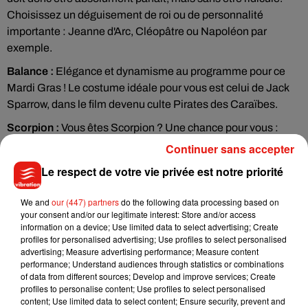
Choisissez un déguisement de roi ou de personnalité
importante : Jeanne d'Arc, Cléopâtre ou Napoléon par
exemple.
Balance :
Elégance et dynamisme au programme pour ce
Mardi Gras ! Le costume idéale pour vous est celui de Jack
Sparrow, dans le film devenu culte Pirates des Caraïbes.
Scorpion :
Vous êtes Scorpion ? Une chance pour vous :
vous ne devez pas miser sur le déguisement cette année
Continuer sans accepter
mais sur le maquillage. Univers gothique, cicatrices
Le respect de votre vie privée est notre priorité
sanguinolantes ou clown blanc... peu importe !
Sagittaire :
Le costume idéal pour vous doit faire rêver votre
We and
our (447) partners
do the following data processing based on
your consent and/or our legitimate interest: Store and/or access
entourage ! Pour les hommes : Peter Pan, Harry Potter ou le
information on a device; Use limited data to select advertising; Create
Prince Charmant ! Pour les femmes : la Reine des Neiges ou
profiles for personalised advertising; Use profiles to select personalised
Mary Poppins !
advertising; Measure advertising performance; Measure content
performance; Understand audiences through statistics or combinations
Capricorne :
N'ayez pas peur d'être ridicule, c'est ce qui vous
of data from different sources; Develop and improve services; Create
profiles to personalise content; Use profiles to select personalised
va le mieux ! Portez un gros nez rouge à la façon du
content; Use limited data to select content; Ensure security, prevent and
Professeur dans la Casa de Papel.