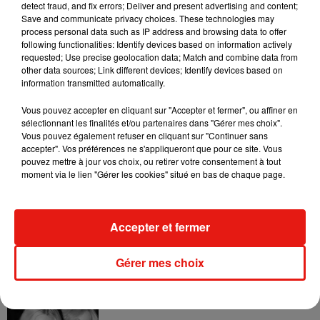
detect fraud, and fix errors; Deliver and present advertising and content;
Save and communicate privacy choices. These technologies may
Verseau :
Vous êtes un créatif, montrez-le c'est l'occasion !
process personal data such as IP address and browsing data to offer
Faites-vous un déguisement à la main, avec du carton, des
following functionalities: Identify devices based on information actively
rouleaux de papier toilette et des branches, ce sera parfait.
requested; Use precise geolocation data; Match and combine data from
other data sources; Link different devices; Identify devices based on
Poisson :
Vous êtes dans vos rêves, songeur toute la
information transmitted automatically.
journée. Misez sur le déguisement du Chapelier Fou dans
Vous pouvez accepter en cliquant sur "Accepter et fermer", ou affiner en
Alice au Pays des Merveilles.
sélectionnant les finalités et/ou partenaires dans "Gérer mes choix".
Vous pouvez également refuser en cliquant sur "Continuer sans
accepter". Vos préférences ne s'appliqueront que pour ce site. Vous
pouvez mettre à jour vos choix, ou retirer votre consentement à tout
moment via le lien "Gérer les cookies" situé en bas de chaque page.
Musique
Accepter et fermer
Julien Lieb s’essaye à la vie de chatelain
dans son nouveau clip
Gérer mes choix
7 août 2026