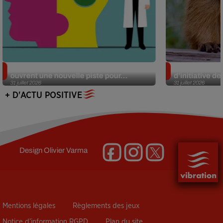
Alzheimer : des chercheurs japonais
Des marmottes
ouvrent une nouvelle piste pour...
d’initiative d
31 juillet 2026
31 juillet 2026
+ D'ACTU POSITIVE
Design
Olivier Varma
Mentions légales
Règlements des jeux
Notice d’information RGPD
Plan du site