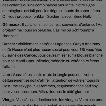
des collants ou une combinaison moulante ! Votre signe
astrologique est fait pour les déguisements de super-héros.
On vous propose IronMan, Spiderman ou même Hulk !
Gémeaux :
Il va falloir miser sur vos souvenirs d'enfance ! Au
programme : ours en peluche, Casimir ou Schtroumpf à
l'horizon !
Cancer :
Visiblement les séries Urgences, Grey's Anatomy
ou Dr House n'ont plus aucun secret pour vous ! Si vous êtes
du signe des Cancer, vous devez miser sur la blouse blanche
pour ce Mardi Gras. Infirmier, médecin ou vétérinaire feront
l'affaire.
Lion :
Vous n'êtes pas le roi de la jungle pour rien, votre
déguisement se doit d'attirer l'attention de votre entourage.
Costume sexy pour les femmes, déguisement de bad boy
pour vous messieurs. Misez-tout sur le côté glamour !
Vierge :
Vous êtes perfectionniste les Vierges. Votre costume
doit donc être absolument parfait, mais sans être ridicule.