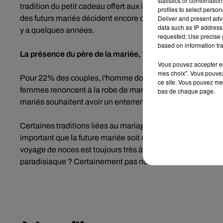
statistics or combinatio
tradition du petit cadeau offert aux invités en fin de soiré
profiles to select person
Deliver and present adv
des futurs mariés décident encore de porter leur femme pour 
data such as IP address 
y a quelques années.
requested; Use precise g
based on information tra
La présence du père de la mariée, toujours très importa
Vous pouvez accepter en 
mes choix". Vous pouvez
Pour 22% des couples, l'homme doit toujours poser un gen
ce site. Vous pouvez met
femmes renoncent à la robe de mariée classique et surtout
bas de chaque page.
mariés souhaitent avoir un enterrement de vie de garçon ou
Certaines traditions liées au mariage se maintiennent en r
important que la future mariée soit conduite à l'autel par s
voyage de noces est toujours très à la mode ! En même tem
paradisiaque ? Certainement pas nous !