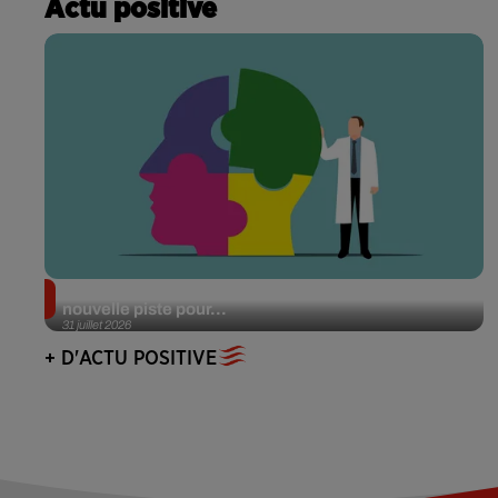
Actu positive
Alzheimer : des chercheurs japonais ouvrent une
nouvelle piste pour...
31 juillet 2026
+ D'ACTU POSITIVE