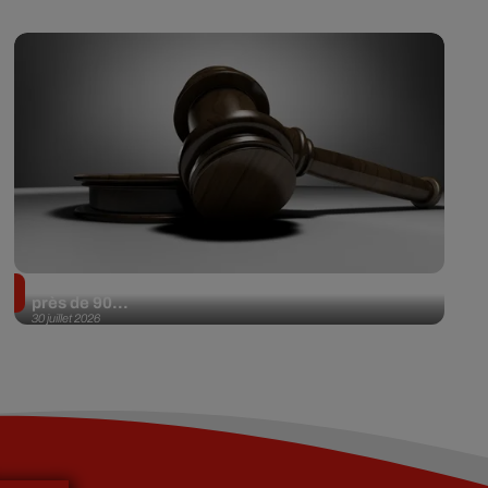
Il achète une veste 3 dollars en friperie et la revend
près de 90...
30 juillet 2026