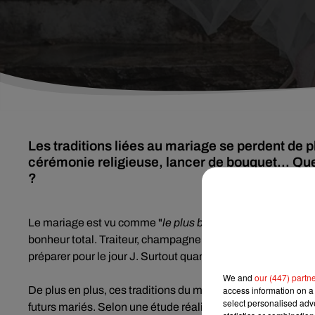
Les traditions liées au mariage se perdent de 
cérémonie religieuse, lancer de bouquet... Que
?
Le mariage est vu comme "
le plus beau jour de notre vie
".
bonheur total. Traiteur, champagne, tenues des mariés et
préparer pour le jour J. Surtout quand ils décident de respe
We and
our (447) partn
access information on a 
De plus en plus, ces traditions du mariage se perdent. Le pl
select personalised ad
futurs mariés. Selon une étude réalisée par les bijoutiers 