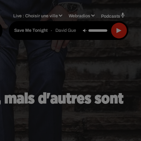
Live :
Choisir une ville
Webradios
Podcasts
-
David Guetta & Jennifer Lopez
Save Me Tonight
, mais d'autres sont