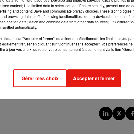
ns of data from different sources; Develop and improve services; Create profiles to 
e par exemple. Parmi les autres vieilles traditions, seulement 16%
alised content; Use limited data to select content; Ensure security, prevent and detect
ertising and content; Save and communicate privacy choices. These technologies
franchir le seuil de la maison, comme il était courant de le faire
and browsing data to offer following functionalities: Identify devices based on infor
eolocation data; Match and combine data from other data sources; Link different de
nsmitted automatically.
nte
cliquant sur "Accepter et fermer", ou affiner en sélectionnant les finalités et/ou pa
 également refuser en cliquant sur "Continuer sans accepter". Vos préférences ne 
ou à terre pour faire sa demande à sa future femme. 24% des
tre à jour vos choix, ou retirer votre consentement à tout moment via le lien "Gérer 
 à son prix parfois exhorbitant. Et seulement 19% des futurs
 de jeune fille.
evanche en 2018. Pour 59% des couples interrogés, il est très
Gérer mes choix
Accepter et fermer
on père. Les agences de voyage n'ont pas de soucis à se faire, le
ps, qui refuserait de passer 15 jours en amoureux sur une île