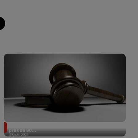
Il achète une veste 3 dollars en friperie et la revend
près de 90...
30 juillet 2026