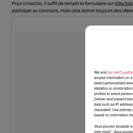
Pour s’inscrire, il suffit de remplir le formulaire sur
Villa Ita
participer au concours, mais cela donne toujours des idée
We and
our (447) partn
access information on a 
select personalised ad
statistics or combinatio
profiles to select person
Deliver and present adv
data such as IP address 
requested; Use precise g
based on information tra
Vous pouvez accepter en 
mes choix". Vous pouvez