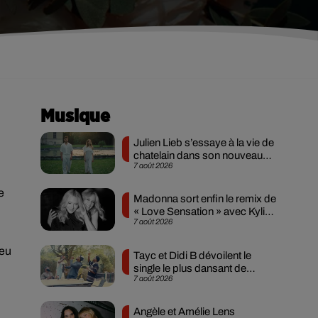
Musique
Julien Lieb s’essaye à la vie de
chatelain dans son nouveau
7 août 2026
clip
e
Madonna sort enfin le remix de
« Love Sensation » avec Kylie
7 août 2026
Minogue
peu
Tayc et Didi B dévoilent le
single le plus dansant de
7 août 2026
l’année
Angèle et Amélie Lens