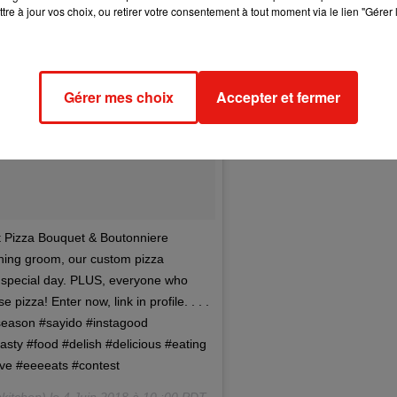
tre à jour vos choix, ou retirer votre consentement à tout moment via le lien "Gérer 
Gérer mes choix
Accepter et fermer
st Pizza Bouquet & Boutonniere
shing groom, our custom pizza
r special day. PLUS, everyone who
 pizza! Enter now, link in profile. . . .
season #sayido #instagood
sty #food #delish #delicious #eating
ve #eeeeats #contest
nkitchen) le
4 Juin 2018 à 10 :00 PDT