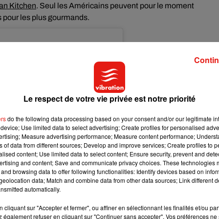
lian Kitchen
. Seul les Américains peuvent pour le moment
s pour les plus gourmands.
Contin
Le respect de votre vie privée est notre priorité
ers
do the following data processing based on your consent and/or our legitimate int
device; Use limited data to select advertising; Create profiles for personalised adver
vertising; Measure advertising performance; Measure content performance; Unders
ns of data from different sources; Develop and improve services; Create profiles to 
alised content; Use limited data to select content; Ensure security, prevent and detect
ertising and content; Save and communicate privacy choices. These technologies
and browsing data to offer following functionalities: Identify devices based on infor
eolocation data; Match and combine data from other data sources; Link different de
nsmitted automatically.
cliquant sur "Accepter et fermer", ou affiner en sélectionnant les finalités et/ou pa
 également refuser en cliquant sur "Continuer sans accepter". Vos préférences ne 