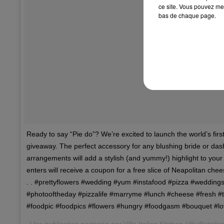
ce site. Vous pouvez met
bas de chaque page.
Ready to say “Pie do”? We’re excited to launch the world’s fir
giveaway. The perfect accessory for any blushing bride or da
arrangements will add a stylish (and yummy!) highlight to you
enters will receive a coupon for a free slice of Neapolitan cheese
. . #prettyflowers #wedding #yum #instafood #pizza #wedding
#photooftheday #pizzalife #marryme #lunch #cheese #fresh #ta
#foodpic #foodpics #flowers #hungry #foodgasm #bouquet #lo
Une publication partagée par
Villa Italian Kitchen
(@villaitalia