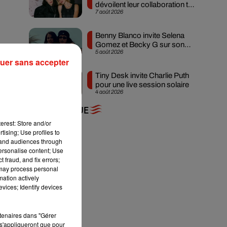
dévoilent leur collaboration tant
7 août 2026
attendue
Benny Blanco invite Selena
Gomez et Becky G sur son
5 août 2026
nouveau single
uer sans accepter
Tiny Desk invite Charlie Puth
pour une live session solaire
4 août 2026
+ DE MUSIQUE
erest: Store and/or
tising; Use profiles to
tand audiences through
personalise content; Use
 fraud, and fix errors;
 may process personal
mation actively
vices; Identify devices
rtenaires dans "Gérer
s'appliqueront que pour