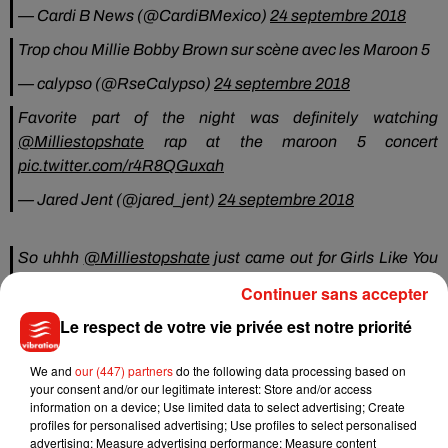
— Cardi B News (@CardiBMexico)
24 septembre 2018
Trop chou Millie Bobby Brown sur scène avec les Maroon 5
— calypso (@RseCalypso)
24 septembre 2018
Favorite part of the night was definitely watching
@Milliestopshate
rap at the maroon 5 concert
pic.twitter.com/r4R8QGuxah
— Jared Jent (@jared_jent)
24 septembre 2018
So uhhh
@Milliestopshate
just came out for Girls Like You
@maroon5
pic.twitter.com/BL7IxJK2u2
Continuer sans accepter
— emily paige (@emshmem_)
24 septembre 2018
Le respect de votre vie privée est notre priorité
We and
our (447) partners
do the following data processing based on
oh and
@Milliestopshate
came out and KILLED IT in
your consent and/or our legitimate interest: Store and/or access
#GirlsLikeYou
!! Tonight was seriously the greatest �x܍
information on a device; Use limited data to select advertising; Create
@maroon5
pic.twitter.com/OlzUJaeJLQ
profiles for personalised advertising; Use profiles to select personalised
advertising; Measure advertising performance; Measure content