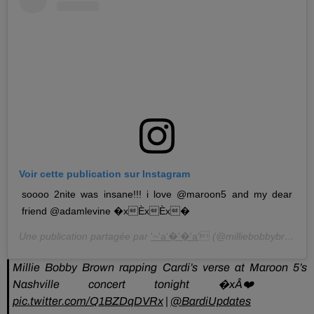
Voir cette publication sur Instagram
soooo 2nite was insane!!! i love @maroon5 and my dear
friend @adamlevine �xÈxÈx�
Une publication partagée par
'~'a'�'�'a'
(@milliebobbybrown) le
Millie Bobby Brown rapping Cardi’s verse at Maroon 5’s
Nashville concert tonight �xÂ❤️
pic.twitter.com/Q1BZDqDVRx
|
@BardiUpdates