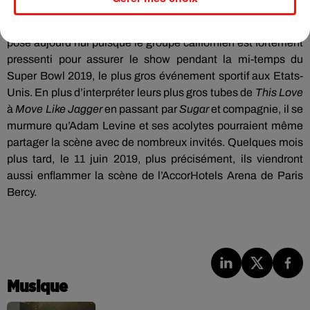
Partagera-t-elle à nouveau la scène avec
Maroon
5 dans les
prochains mois ?
C’est la question que le monde entier se
pose aujourd’hui puisque le groupe californien est fortement
pressenti pour
assurer
le
show pendant la mi-temps du
Super
Bowl
2019, le plus gros événement sportif aux Etats-
Unis.
En plus d’interpréter leurs plus gros tubes de
This
Love
à
Move
Like Jagger
en passant par
Sugar
et compagnie, il se
murmure qu’Adam
Levine
et ses acolytes pourraient même
partager la scène avec de nombreux invités.
Quelques mois
plus tard, le 11 juin
2019, plus
précisément, ils viendront
aussi enflammer la scène de l’Accor
Hotels
Arena de Paris
Bercy.
Musique