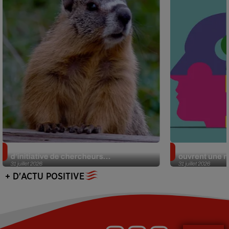
Des marmottes sur OnlyFans : la drôle
Alzheimer : d
d’initiative de chercheurs...
ouvrent une no
31 juillet 2026
31 juillet 2026
+ D'ACTU POSITIVE