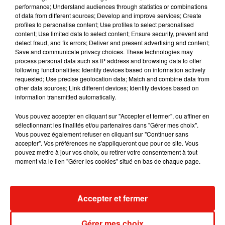
— Kaci Goodman (@kaci_goodman07)
24 septembre 2018
performance; Understand audiences through statistics or combinations
of data from different sources; Develop and improve services; Create
Milliee!!! YOU ROCK, girl !!
@Milliestopshate
@adamlevine
profiles to personalise content; Use profiles to select personalised
@maroon5
pic.twitter.com/K97tIR5bCO
content; Use limited data to select content; Ensure security, prevent and
detect fraud, and fix errors; Deliver and present advertising and content;
— Nurita (@nurita991)
24 septembre 2018
Save and communicate privacy choices. These technologies may
process personal data such as IP address and browsing data to offer
tonight, i saw
@Milliestopshate
rap Cardi B's verse in Girls
following functionalities: Identify devices based on information actively
requested; Use precise geolocation data; Match and combine data from
Like You on stage with
@maroon5
and I really don't know
other data sources; Link different devices; Identify devices based on
how to process it besides saying how amazing it was and
information transmitted automatically.
how much I want to be Millie's friend...
pic.twitter.com/H2jy5jl3ax
Vous pouvez accepter en cliquant sur "Accepter et fermer", ou affiner en
sélectionnant les finalités et/ou partenaires dans "Gérer mes choix".
— Katie Chappelle (@katiechappp)
24 septembre 2018
Vous pouvez également refuser en cliquant sur "Continuer sans
accepter". Vos préférences ne s'appliqueront que pour ce site. Vous
millie bobby brown did
@iamcardib
's rap in
@maroon5
's
pouvez mettre à jour vos choix, ou retirer votre consentement à tout
moment via le lien "Gérer les cookies" situé en bas de chaque page.
"girls like you" and sang on stage with
@adamlevine
in a
concert....... what am i doing w my life......
— Éˡᶦ (@mryelzbthx)
24 septembre 2018
Accepter et fermer
MAROON
5 AU SUPER
BOWL
2019
Gérer mes choix