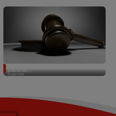
Il achète une veste 3 dollars en friperie et la revend
près de 90...
30 juillet 2026