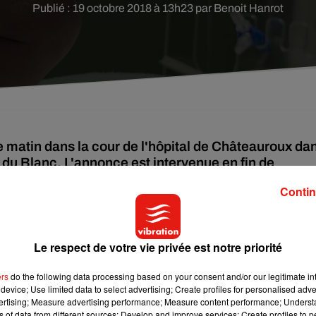
Publié : 19 octobre 2018 à 13h23 par Benoit Hanrot
matin dans la cour de l'hôpital de Châteauroux da
té du Blanc. L'annonce est intervenue en fin de
s à sa fermeture.
Contin
l’Indre. Le conseil de surveillance de l’hôpital de Châteauroux s’
publique
, à l’annonce du verdict, de violentes altercations ont
Le respect de votre vie privée est notre priorité
la cour du centre hospitalier. Le président du comité de défense 
st exprimé sur Facebook. Il craint désormais que le même sort so
ers
do the following data processing based on your consent and/or our legitimate int
device; Use limited data to select advertising; Create profiles for personalised adver
vertising; Measure advertising performance; Measure content performance; Unders
ns of data from different sources; Develop and improve services; Create profiles to 