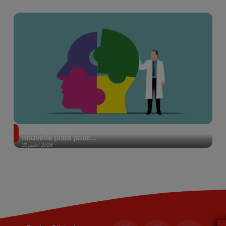
Alzheimer : des chercheurs japonais ouvrent une
nouvelle piste pour...
31 juillet 2026