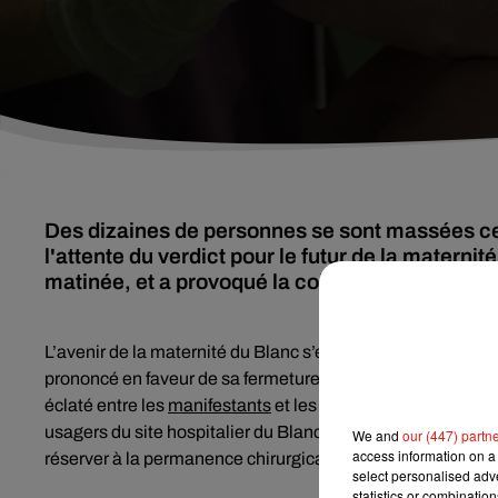
Des dizaines de personnes se sont massées ce 
l'attente du verdict pour le futur de la materni
matinée, et a provoqué la colère des opposant
L’avenir de la maternité du Blanc s’est joué ce matin dans 
prononcé en faveur de sa fermeture. Selon
la Nouvelle Ré
éclaté entre les
manifestants
et les forces de l’ordre dans 
usagers du site hospitalier du Blanc Jean-Michel Mols s’e
We and
our (447) partn
access information on a 
réserver à la permanence chirurgicale :
select personalised ad
statistics or combinatio