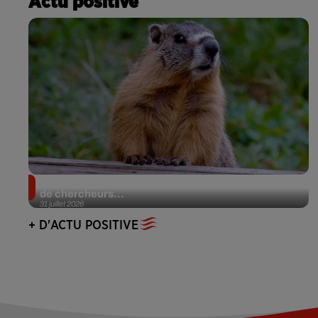
Actu positive
Des marmottes sur OnlyFans : la drôle d’initiative
de chercheurs...
31 juillet 2026
+ D'ACTU POSITIVE