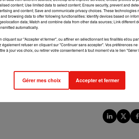
alised content; Use limited data to select content; Ensure security, prevent and detect
ertising and content; Save and communicate privacy choices. These technologies
and browsing data to offer following functionalities: Identify devices based on infor
eolocation data; Match and combine data from other data sources; Link different de
nsmitted automatically.
cliquant sur "Accepter et fermer", ou affiner en sélectionnant les finalités et/ou pa
 également refuser en cliquant sur "Continuer sans accepter". Vos préférences ne 
tre à jour vos choix, ou retirer votre consentement à tout moment via le lien "Gérer 
Gérer mes choix
Accepter et fermer
e Gourault, la nouvelle ministre de la Cohésion des territoires
 rencontre avec les pompiers.