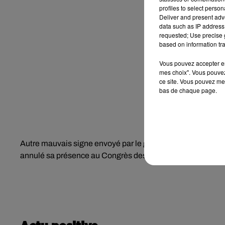
profiles to select person
Deliver and present adv
data such as IP address 
requested; Use precise g
based on information tra
Vous pouvez accepter en 
mes choix". Vous pouvez
ce site. Vous pouvez met
bas de chaque page.
Autre mauvais signe envoyé par le gouvernement, Jacquelin
annulé sa présence au Congrès des maires de l’Indre et sa