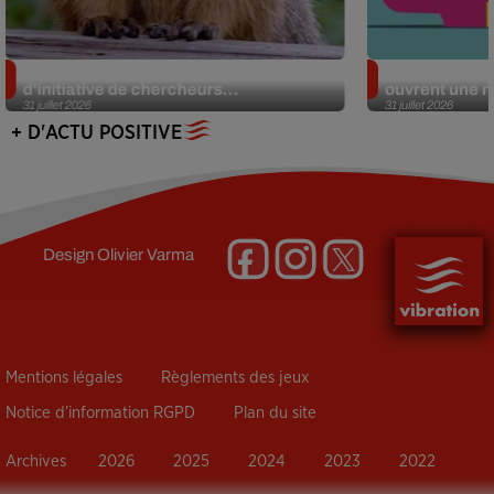
Des marmottes sur OnlyFans : la drôle
Alzheimer : d
d’initiative de chercheurs...
ouvrent une no
31 juillet 2026
31 juillet 2026
+ D'ACTU POSITIVE
Design
Olivier Varma
Mentions légales
Règlements des jeux
Notice d’information RGPD
Plan du site
Archives
2026
2025
2024
2023
2022