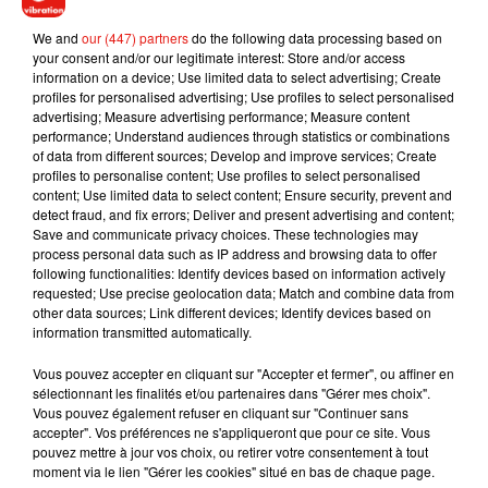
All-American dreamers and the open road, #CoachPlatinum
We and
our (447) partners
do the following data processing based on
and #CoachforMen are my go-to daily colognes. #ad
your consent and/or our legitimate interest: Store and/or access
information on a device; Use limited data to select advertising; Create
Une publication partagée par
Michael B. Jordan
(@michaelbjordan) le
profiles for personalised advertising; Use profiles to select personalised
advertising; Measure advertising performance; Measure content
performance; Understand audiences through statistics or combinations
of data from different sources; Develop and improve services; Create
profiles to personalise content; Use profiles to select personalised
content; Use limited data to select content; Ensure security, prevent and
Musique
detect fraud, and fix errors; Deliver and present advertising and content;
Save and communicate privacy choices. These technologies may
process personal data such as IP address and browsing data to offer
following functionalities: Identify devices based on information actively
Julien Lieb s’essaye à la vie de chatelain
requested; Use precise geolocation data; Match and combine data from
dans son nouveau clip
other data sources; Link different devices; Identify devices based on
7 août 2026
information transmitted automatically.
Vous pouvez accepter en cliquant sur "Accepter et fermer", ou affiner en
sélectionnant les finalités et/ou partenaires dans "Gérer mes choix".
Vous pouvez également refuser en cliquant sur "Continuer sans
Madonna sort enfin le remix de « Love
accepter". Vos préférences ne s'appliqueront que pour ce site. Vous
Sensation » avec Kylie Minogue
pouvez mettre à jour vos choix, ou retirer votre consentement à tout
7 août 2026
moment via le lien "Gérer les cookies" situé en bas de chaque page.