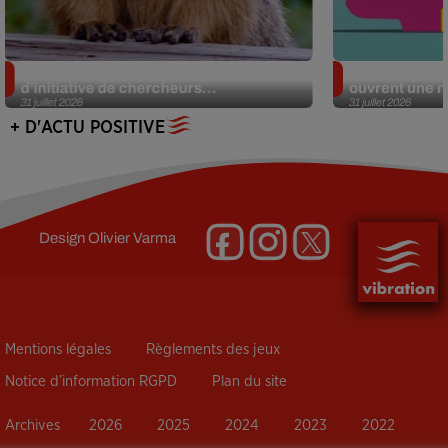
Des marmottes sur OnlyFans : la drôle
Alzheimer : d
d’initiative de chercheurs...
ouvrent une no
31 juillet 2026
31 juillet 2026
+ D'ACTU POSITIVE
Design
Olivier Varma
Mentions légales
Règlements des jeux
Notice d’information RGPD
Plan du site
Archives
2026
2025
2024
2023
2022