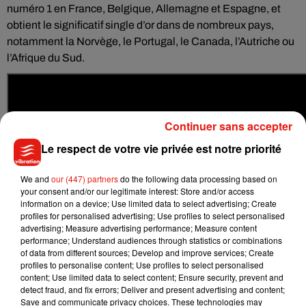
numéro 1 en France, Belgique, Allemagne et Espagne, et
obtient le significatif single d’or dans de nombreux pays,
notamment la Norvège, le Portugal, le Canada, l’Autriche ou
l’Afrique du Sud.
Continuer sans accepter
Le respect de votre vie privée est notre priorité
We and
our (447) partners
do the following data processing based on
your consent and/or our legitimate interest: Store and/or access
information on a device; Use limited data to select advertising; Create
profiles for personalised advertising; Use profiles to select personalised
advertising; Measure advertising performance; Measure content
performance; Understand audiences through statistics or combinations
of data from different sources; Develop and improve services; Create
profiles to personalise content; Use profiles to select personalised
content; Use limited data to select content; Ensure security, prevent and
detect fraud, and fix errors; Deliver and present advertising and content;
Save and communicate privacy choices. These technologies may