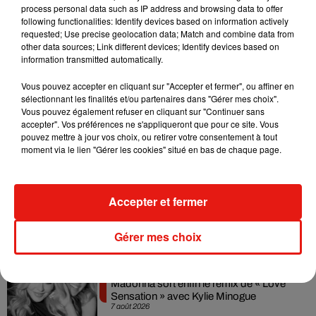
Désormais, après de longues tournées et plusieurs
process personal data such as IP address and browsing data to offer
passages en studio, l’artiste américain né à Palo Alto a le
following functionalities: Identify devices based on information actively
requested; Use precise geolocation data; Match and combine data from
regard tourné vers l’avenir et devrait revenir prochainement
other data sources; Link different devices; Identify devices based on
avec un nouvel album.
“Probablement en mars 2019”
nous
information transmitted automatically.
glisse-t-il, tout sourire.
Vous pouvez accepter en cliquant sur "Accepter et fermer", ou affiner en
sélectionnant les finalités et/ou partenaires dans "Gérer mes choix".
Vous pouvez également refuser en cliquant sur "Continuer sans
accepter". Vos préférences ne s'appliqueront que pour ce site. Vous
pouvez mettre à jour vos choix, ou retirer votre consentement à tout
Musique
moment via le lien "Gérer les cookies" situé en bas de chaque page.
Julien Lieb s’essaye à la vie de chatelain
Accepter et fermer
dans son nouveau clip
7 août 2026
Gérer mes choix
Madonna sort enfin le remix de « Love
Sensation » avec Kylie Minogue
7 août 2026