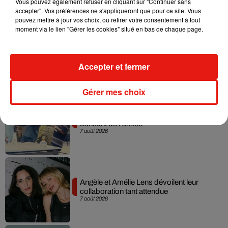
Vous pouvez également refuser en cliquant sur "Continuer sans
accepter". Vos préférences ne s'appliqueront que pour ce site. Vous
pouvez mettre à jour vos choix, ou retirer votre consentement à tout
moment via le lien "Gérer les cookies" situé en bas de chaque page.
Madonna sort enfin le remix de « Love
Sensation » avec Kylie Minogue
7 août 2026
Accepter et fermer
Gérer mes choix
Tayc et Didi B dévoilent le single le plus
dansant de l’année
7 août 2026
Angèle et Amélie Lens dévoilent leur
collaboration tant attendue
7 août 2026