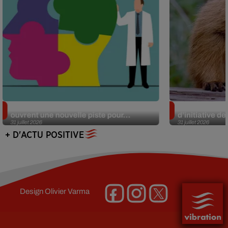
Alzheimer : des chercheurs japonais
Des marmottes
ouvrent une nouvelle piste pour...
d’initiative d
31 juillet 2026
31 juillet 2026
+ D'ACTU POSITIVE
Design
Olivier Varma