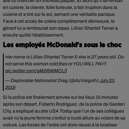
allé lui chercher un nouveau paquet. Et alors qu’il se rendait
en cuisine, la cliente, folle furieuse, a fait irruption dans la
cuisine et a tiré sur le sol, semant une véritable panique.
Face à cet accès de colère complètement démesuré, le
gérant lui a remboursé son repas. Lillian Shantel Tarver a
ensuite quitté l’établissement.
Les employés McDonald's sous le choc
Her name is Lillian Shantel Tarver & she is 27 years old. Do
not serve this woman cold fries or YOU WILL PAY!!
pic.twitter.com/gM2l6WMCL3
— Deplorable Nationalist Dreg (@AzVisigoth)
July 23,
2019
Si
la police est finalement arrivée sur les lieux 15 minutes
après son départ,
Foberto Rodriguez, de la police de Garden
City, a expliqué au site
USA Today
que l’un de ses collègues
avait vu la jeune femme s’enfuir à toute allure au volant de sa
voiture
. Les forces de l'ordre ont donc réussi à la localiser