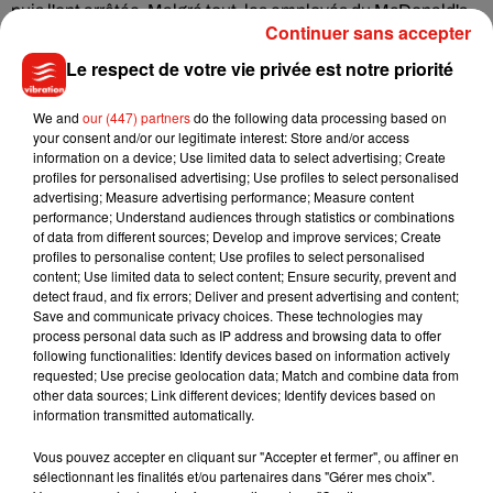
puis l'ont arrêtée. Malgré tout, les employés du McDonald's
Continuer sans accepter
restent sous le choc. L'une d'entre eux confie que la cliente
furieuse voulait en découdre. "
Elle avait l'air prête à s'en
Le respect de votre vie privée est notre priorité
servir
", continue l'employée, qui ne se sent plus du tout en
sécurité sur son lieu de travail :
"J'ai peur pour ma vie, ma
We and
our (447) partners
do the following data processing based on
your consent and/or our legitimate interest: Store and/or access
famille a peur pour moi"
.
information on a device; Use limited data to select advertising; Create
profiles for personalised advertising; Use profiles to select personalised
Lillian Shantel Tarver
a été incarcérée à la prison du comté
advertising; Measure advertising performance; Measure content
de Chatham, sans possibilité d’être libérée sous caution. Elle
performance; Understand audiences through statistics or combinations
a notamment été inculpée de vol aggravé avec usage d’une
of data from different sources; Develop and improve services; Create
profiles to personalise content; Use profiles to select personalised
arme à feu.
content; Use limited data to select content; Ensure security, prevent and
detect fraud, and fix errors; Deliver and present advertising and content;
Save and communicate privacy choices. These technologies may
process personal data such as IP address and browsing data to offer
following functionalities: Identify devices based on information actively
Musique
requested; Use precise geolocation data; Match and combine data from
other data sources; Link different devices; Identify devices based on
information transmitted automatically.
Julien Lieb s’essaye à la vie de chatelain
Vous pouvez accepter en cliquant sur "Accepter et fermer", ou affiner en
dans son nouveau clip
sélectionnant les finalités et/ou partenaires dans "Gérer mes choix".
7 août 2026