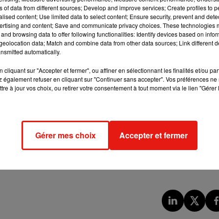
ns of data from different sources; Develop and improve services; Create profiles to 
alised content; Use limited data to select content; Ensure security, prevent and detect
ertising and content; Save and communicate privacy choices. These technologies
 avec pluie, plus consistantes l'après-midi par le Nord-Ouest.
and browsing data to offer following functionalities: Identify devices based on infor
se retrouve du Sud-Ouest au Nord-Est. Vent par le Nord-Ouest du
eolocation data; Match and combine data from other data sources; Link different de
nsmitted automatically.
r.com/UKi9AYI48Z
cliquant sur "Accepter et fermer", ou affiner en sélectionnant les finalités et/ou pa
 également refuser en cliquant sur "Continuer sans accepter". Vos préférences ne 
es côtes bretonnes. De secteur ouest, il atteindra également 70/
tre à jour vos choix, ou retirer votre consentement à tout moment via le lien "Gérer 
voire 90km/h sur les extrémités corses.
de sur la majorité du territoire. Presque aucune région ne sera
Gérer mes choix
Accepter et fermer
our méditerranéen sera assuré de rester au sec. Malgré tout, les
nnes
de saison avec près de 16°C dans le Sud-Est et de la neige 