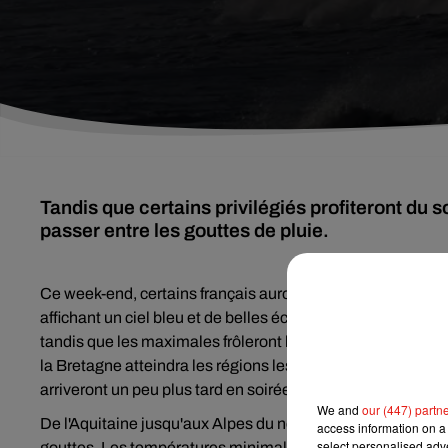
Tandis que certains privilégiés profiteront du s
passer entre les gouttes de pluie.
Ce week-end, certains français auront plus de chance que d
affichant un ciel bleu et de belles éclaircies. Les tempéra
tandis que les maximales frôleront les 22°C dans le Sud-Es
la Bretagne atteindra les régions les plus à l'Ouest avant 
arriveront un peu plus tard en soirée.
We and
our (447) partn
De l'Aquitaine jusqu'aux Alpes du nord, les passages nua
access information on a 
select personalised ad
gouttes. Les températures minimales oscilleront entre 3 et