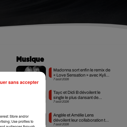
Musique
Madonna sort enfin le remix de
« Love Sensation » avec Kylie
7 août 2026
Minogue
uer sans accepter
s,
Tayc et Didi B dévoilent le
r
single le plus dansant de
7 août 2026
l’année
es
Angèle et Amélie Lens
erest: Store and/or
dévoilent leur collaboration tant
tising; Use profiles to
7 août 2026
attendue
tand audiences through