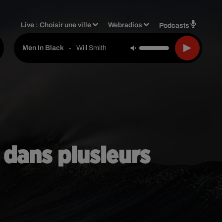
Live :
Choisir une ville
Webradios
Podcasts
-
Will Smith
Men In Black
 dans plusieurs