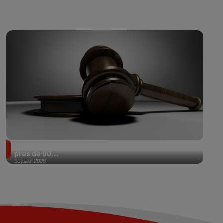
Il achète une veste 3 dollars en friperie et la revend
près de 90...
30 juillet 2026