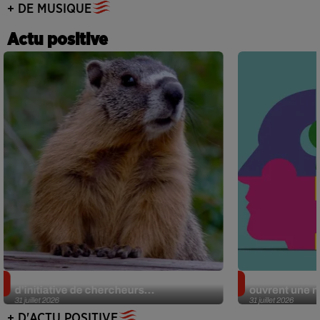
+ DE MUSIQUE
Actu positive
Des marmottes sur OnlyFans : la drôle
Alzheimer : d
d’initiative de chercheurs...
ouvrent une no
31 juillet 2026
31 juillet 2026
+ D'ACTU POSITIVE