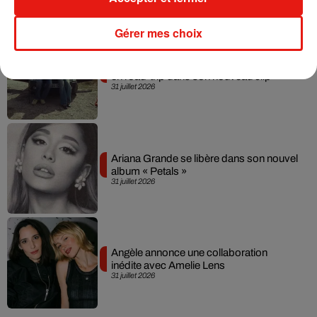
Gérer mes choix
Grand Corps Malade emmène Styleto
en road-trip dans son nouveau clip
31 juillet 2026
Ariana Grande se libère dans son nouvel
album « Petals »
31 juillet 2026
Angèle annonce une collaboration
inédite avec Amelie Lens
31 juillet 2026