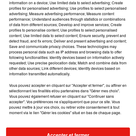
information on a device; Use limited data to select advertising; Create
profiles for personalised advertising; Use profiles to select personalised
advertising; Measure advertising performance; Measure content
performance; Understand audiences through statistics or combinations
Musique
of data from different sources; Develop and improve services; Create
profiles to personalise content; Use profiles to select personalised
content; Use limited data to select content; Ensure security, prevent and
detect fraud, and fix errors; Deliver and present advertising and content;
Benny Blanco invite Selena Gomez et
Save and communicate privacy choices. These technologies may
Becky G sur son nouveau single
process personal data such as IP address and browsing data to offer
5 août 2026
following functionalities: Identify devices based on information actively
requested; Use precise geolocation data; Match and combine data from
other data sources; Link different devices; Identify devices based on
information transmitted automatically.
Tiny Desk invite Charlie Puth pour une
Vous pouvez accepter en cliquant sur "Accepter et fermer", ou affiner en
live session solaire
sélectionnant les finalités et/ou partenaires dans "Gérer mes choix".
4 août 2026
Vous pouvez également refuser en cliquant sur "Continuer sans
accepter". Vos préférences ne s'appliqueront que pour ce site. Vous
pouvez mettre à jour vos choix, ou retirer votre consentement à tout
moment via le lien "Gérer les cookies" situé en bas de chaque page.
Ariana Grande prendra une pause après
sa tournée mondiale
4 août 2026
Accepter et fermer