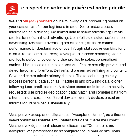
que la veille. Cependant, les températures y seront plus
Le respect de votre vie privée est notre priorité
clémentes. En fin de week-end, l’après-midi, ce sont neuf
degrés et de la brume qui attendent l’
Ile-de-France
. La
We and
our (447) partners
do the following data processing based on
your consent and/or our legitimate interest: Store and/or access
Nouvelle-Aquitaine
aura droit à un grand soleil et dix degrés
information on a device; Use limited data to select advertising; Create
de moyenne. Quelques nuages viendront ternir le ciel en
profiles for personalised advertising; Use profiles to select personalised
Provence-Alpes-Côtes d’Azur
, même si le soleil y
advertising; Measure advertising performance; Measure content
performance; Understand audiences through statistics or combinations
prédominera.
of data from different sources; Develop and improve services; Create
profiles to personalise content; Use profiles to select personalised
content; Use limited data to select content; Ensure security, prevent and
detect fraud, and fix errors; Deliver and present advertising and content;
Save and communicate privacy choices. These technologies may
Musique
process personal data such as IP address and browsing data to offer
following functionalities: Identify devices based on information actively
requested; Use precise geolocation data; Match and combine data from
other data sources; Link different devices; Identify devices based on
Julien Lieb s’essaye à la vie de chatelain
information transmitted automatically.
dans son nouveau clip
7 août 2026
Vous pouvez accepter en cliquant sur "Accepter et fermer", ou affiner en
sélectionnant les finalités et/ou partenaires dans "Gérer mes choix".
Vous pouvez également refuser en cliquant sur "Continuer sans
accepter". Vos préférences ne s'appliqueront que pour ce site. Vous