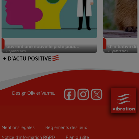
Alzheimer : des chercheurs japonais
Des marmottes
ouvrent une nouvelle piste pour...
d’initiative d
31 juillet 2026
31 juillet 2026
+ D'ACTU POSITIVE
Design
Olivier Varma
Mentions légales
Règlements des jeux
Notice d’information RGPD
Plan du site