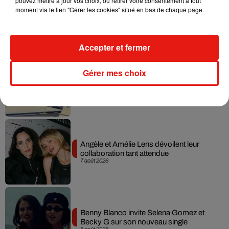
pouvez mettre à jour vos choix, ou retirer votre consentement à tout
Madonna sort enfin le remix de « Love
moment via le lien "Gérer les cookies" situé en bas de chaque page.
Sensation » avec Kylie Minogue
7 août 2026
Accepter et fermer
Gérer mes choix
Tayc et Didi B dévoilent le single le plus
dansant de l’année
7 août 2026
Angèle et Amélie Lens dévoilent leur
collaboration tant attendue
7 août 2026
Benny Blanco invite Selena Gomez et
Becky G sur son nouveau single
5 août 2026