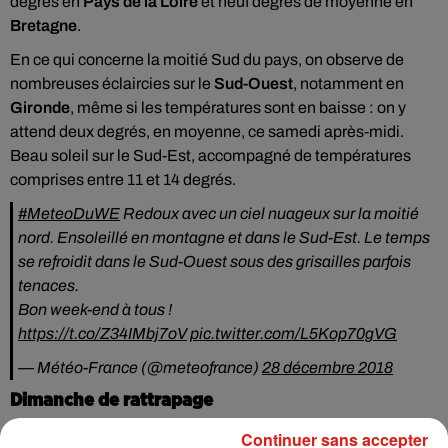
degrés en
Pays de la Loire
et neuf degrés de moyenne en
Bretagne
.
En ce qui concerne la moitié Sud du pays, on observe de
nombreuses éclaircies sur le
Sud-Ouest
, notamment en
Gironde
, même si les températures sont en baisse : on y
attend deux degrés, en moyenne, ce samedi après-midi.
Beau soleil sur le Sud-Est, accompagné de températures
comprises entre 11 et 14 degrés.
#MeteoDuWE
Redoux avec un ciel nuageux sur la moitié
nord. Ensoleillé en montagne et dans le Sud-Est. Le temps
se refroidit dans le Sud-Ouest sous des grisailles parfois
tenaces.
Bon week-end à tous !
https://t.co/Z34IMbj7oV
pic.twitter.com/L5Kop70gVG
— Météo-France (@meteofrance)
28 décembre 2018
Dimanche de rattrapage
Continuer sans accepter
Dimanche, dans la moitié Nord, pas beaucoup plus de soleil