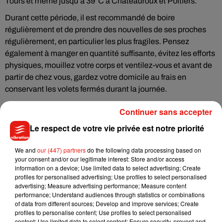
Tours et même jusqu’à 39°C à Châteauroux et Poitiers.
Durant cette période, il est recommandé de boire
régulièrement et de prendre des nouvelles de ses proches
régulièrement, en particulier les plus fragiles. Pensez
également à manger en quantité suffisante, évitez les efforts
physiques, mouillez votre corps et ventilez-vous et avant de
partir de chez vous, gardez votre domicile au frais en
conservant les volets fermés durant la journée.
Continuer sans accepter
Le respect de votre vie privée est notre priorité
Musique
We and
our (447) partners
do the following data processing based on
your consent and/or our legitimate interest: Store and/or access
information on a device; Use limited data to select advertising; Create
Julien Lieb s’essaye à la vie de chatelain
profiles for personalised advertising; Use profiles to select personalised
dans son nouveau clip
advertising; Measure advertising performance; Measure content
7 août 2026
performance; Understand audiences through statistics or combinations
of data from different sources; Develop and improve services; Create
profiles to personalise content; Use profiles to select personalised
content; Use limited data to select content; Ensure security, prevent and