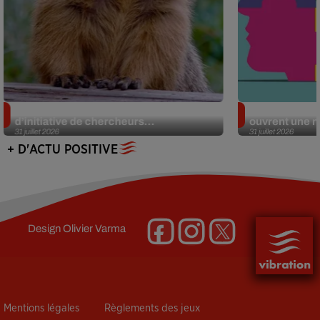
Des marmottes sur OnlyFans : la drôle
Alzheimer : d
d’initiative de chercheurs...
ouvrent une no
31 juillet 2026
31 juillet 2026
+ D'ACTU POSITIVE
Design
Olivier Varma
Mentions légales
Règlements des jeux