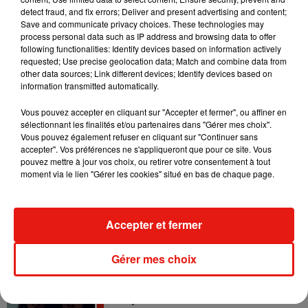
detect fraud, and fix errors; Deliver and present advertising and content;
Save and communicate privacy choices. These technologies may
Madonna sort enfin le remix de « Love
process personal data such as IP address and browsing data to offer
Sensation » avec Kylie Minogue
7 août 2026
following functionalities: Identify devices based on information actively
requested; Use precise geolocation data; Match and combine data from
other data sources; Link different devices; Identify devices based on
information transmitted automatically.
Vous pouvez accepter en cliquant sur "Accepter et fermer", ou affiner en
Tayc et Didi B dévoilent le single le plus
sélectionnant les finalités et/ou partenaires dans "Gérer mes choix".
dansant de l’année
Vous pouvez également refuser en cliquant sur "Continuer sans
7 août 2026
accepter". Vos préférences ne s'appliqueront que pour ce site. Vous
pouvez mettre à jour vos choix, ou retirer votre consentement à tout
moment via le lien "Gérer les cookies" situé en bas de chaque page.
Angèle et Amélie Lens dévoilent leur
collaboration tant attendue
Accepter et fermer
7 août 2026
Gérer mes choix
Benny Blanco invite Selena Gomez et