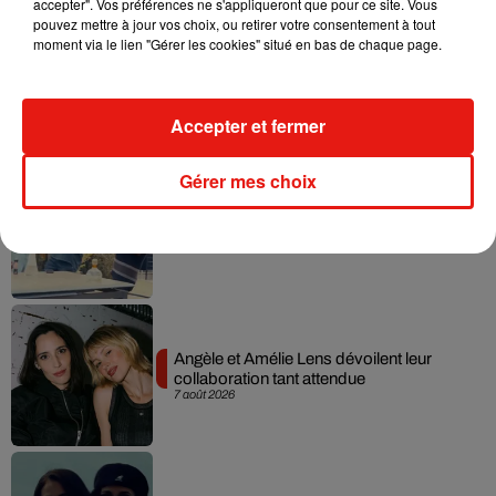
accepter". Vos préférences ne s'appliqueront que pour ce site. Vous
pouvez mettre à jour vos choix, ou retirer votre consentement à tout
moment via le lien "Gérer les cookies" situé en bas de chaque page.
Madonna sort enfin le remix de « Love
Sensation » avec Kylie Minogue
7 août 2026
Accepter et fermer
Gérer mes choix
Tayc et Didi B dévoilent le single le plus
dansant de l’année
7 août 2026
Angèle et Amélie Lens dévoilent leur
collaboration tant attendue
7 août 2026