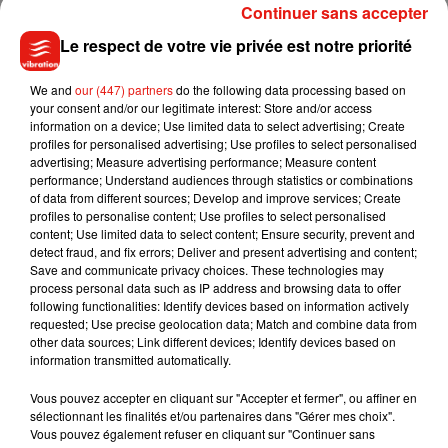
familial à pied.
Continuer sans accepter
Le respect de votre vie privée est notre priorité
Après une bousculade involontaire, puis une dispute, il aurait
"paniqué"
et
"serré le cou"
de l'étudiante avant de déposer
We and
our (447) partners
do the following data processing based on
son corps inanimé dans un torrent.
your consent and/or our legitimate interest: Store and/or access
information on a device; Use limited data to select advertising; Create
profiles for personalised advertising; Use profiles to select personalised
advertising; Measure advertising performance; Measure content
performance; Understand audiences through statistics or combinations
of data from different sources; Develop and improve services; Create
(Avec AFP)
profiles to personalise content; Use profiles to select personalised
content; Use limited data to select content; Ensure security, prevent and
detect fraud, and fix errors; Deliver and present advertising and content;
Save and communicate privacy choices. These technologies may
process personal data such as IP address and browsing data to offer
Musique
following functionalities: Identify devices based on information actively
requested; Use precise geolocation data; Match and combine data from
other data sources; Link different devices; Identify devices based on
information transmitted automatically.
Julien Lieb s’essaye à la vie de chatelain
dans son nouveau clip
Vous pouvez accepter en cliquant sur "Accepter et fermer", ou affiner en
7 août 2026
sélectionnant les finalités et/ou partenaires dans "Gérer mes choix".
Vous pouvez également refuser en cliquant sur "Continuer sans