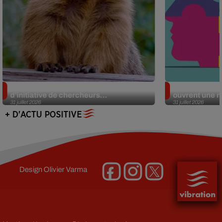
Des marmottes sur OnlyFans : la drôle
Alzheimer : d
d’initiative de chercheurs...
ouvrent une no
31 juillet 2026
31 juillet 2026
+ D'ACTU POSITIVE
Design
Olivier Varma