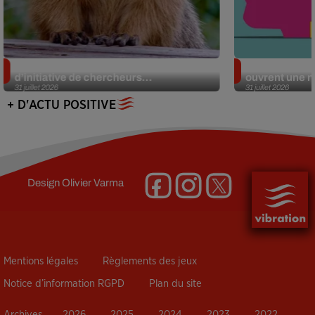
Des marmottes sur OnlyFans : la drôle
Alzheimer : d
d’initiative de chercheurs...
ouvrent une no
31 juillet 2026
31 juillet 2026
+ D'ACTU POSITIVE
Design
Olivier Varma
Mentions légales
Règlements des jeux
Notice d’information RGPD
Plan du site
Archives
2026
2025
2024
2023
2022