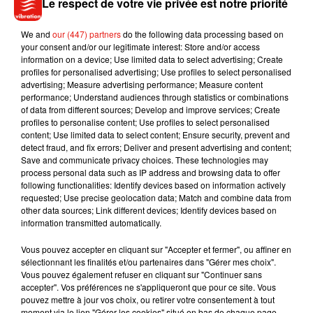
Le respect de votre vie privée est notre priorité
We and
our (447) partners
do the following data processing based on
your consent and/or our legitimate interest: Store and/or access
Il a fallu deux ans de travail pour aboutir à la conception du
information on a device; Use limited data to select advertising; Create
jeu qui aurait coûté tout de même 500 000 dollars en
profiles for personalised advertising; Use profiles to select personalised
développement.
advertising; Measure advertising performance; Measure content
performance; Understand audiences through statistics or combinations
of data from different sources; Develop and improve services; Create
profiles to personalise content; Use profiles to select personalised
content; Use limited data to select content; Ensure security, prevent and
detect fraud, and fix errors; Deliver and present advertising and content;
Musique
Save and communicate privacy choices. These technologies may
process personal data such as IP address and browsing data to offer
following functionalities: Identify devices based on information actively
requested; Use precise geolocation data; Match and combine data from
Benny Blanco invite Selena Gomez et
other data sources; Link different devices; Identify devices based on
Becky G sur son nouveau single
information transmitted automatically.
5 août 2026
Vous pouvez accepter en cliquant sur "Accepter et fermer", ou affiner en
sélectionnant les finalités et/ou partenaires dans "Gérer mes choix".
Vous pouvez également refuser en cliquant sur "Continuer sans
accepter". Vos préférences ne s'appliqueront que pour ce site. Vous
Tiny Desk invite Charlie Puth pour une
pouvez mettre à jour vos choix, ou retirer votre consentement à tout
live session solaire
moment via le lien "Gérer les cookies" situé en bas de chaque page.