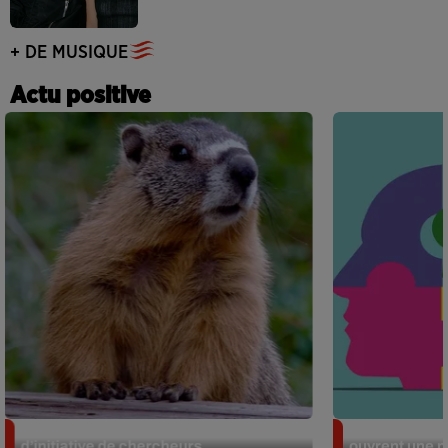
+ DE MUSIQUE
Actu positive
Des marmottes sur OnlyFans : la drôle
Alzheimer : d
d’initiative de chercheurs...
ouvrent une no