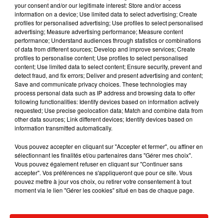
cause de l'épidémie de Covid-19.
your consent and/or our legitimate interest: Store and/or access
information on a device; Use limited data to select advertising; Create
profiles for personalised advertising; Use profiles to select personalised
advertising; Measure advertising performance; Measure content
performance; Understand audiences through statistics or combinations
of data from different sources; Develop and improve services; Create
Musique
profiles to personalise content; Use profiles to select personalised
content; Use limited data to select content; Ensure security, prevent and
detect fraud, and fix errors; Deliver and present advertising and content;
Save and communicate privacy choices. These technologies may
Benny Blanco invite Selena Gomez et
process personal data such as IP address and browsing data to offer
Becky G sur son nouveau single
following functionalities: Identify devices based on information actively
5 août 2026
requested; Use precise geolocation data; Match and combine data from
other data sources; Link different devices; Identify devices based on
information transmitted automatically.
Vous pouvez accepter en cliquant sur "Accepter et fermer", ou affiner en
Tiny Desk invite Charlie Puth pour une
sélectionnant les finalités et/ou partenaires dans "Gérer mes choix".
live session solaire
Vous pouvez également refuser en cliquant sur "Continuer sans
4 août 2026
accepter". Vos préférences ne s'appliqueront que pour ce site. Vous
pouvez mettre à jour vos choix, ou retirer votre consentement à tout
moment via le lien "Gérer les cookies" situé en bas de chaque page.
Ariana Grande prendra une pause après