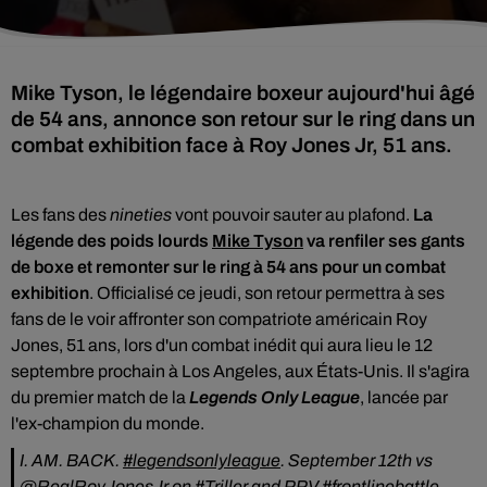
Mike Tyson, le légendaire boxeur aujourd'hui âgé
de 54 ans, annonce son retour sur le ring dans un
combat exhibition face à Roy Jones Jr, 51 ans.
Les fans des
nineties
vont pouvoir sauter au plafond.
La
légende des poids lourds
Mike Tyson
va renfiler ses gants
de boxe et remonter sur le ring à 54 ans pour un combat
exhibition
. Officialisé ce jeudi, son retour permettra à ses
fans de le voir affronter son compatriote américain Roy
Jones, 51 ans, lors d'un combat inédit qui aura lieu le 12
septembre prochain à Los Angeles, aux États-Unis. Il s'agira
du premier match de la
Legends Only League
, lancée par
l'ex-champion du monde.
I. AM. BACK.
#legendsonlyleague
. September 12th vs
@RealRoyJonesJr
on
#Triller
and PPV
#frontlinebattle