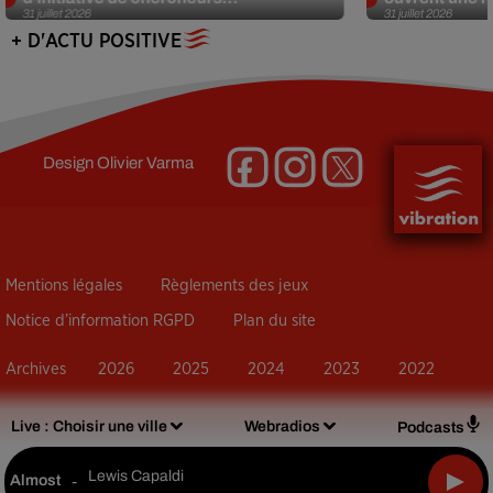
31 juillet 2026
31 juillet 2026
+ D'ACTU POSITIVE
Design
Olivier Varma
Mentions légales
Règlements des jeux
Notice d’information RGPD
Plan du site
Archives
2026
2025
2024
2023
2022
Live :
Choisir une ville
Webradios
Podcasts
Lewis Capaldi
Almost
-