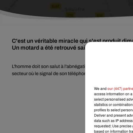
C'est un véritable miracle qui s'est produit d
Un motard a été retrouvé sain et sauf quatre jo
L'homme doit son salut à l'abnégation de ses proches qui 
secteur où le signal de son téléphone avait été repéré.
We and
our (447) partn
access information on a 
select personalised ad
statistics or combinatio
profiles to select person
Deliver and present adv
data such as IP address 
requested; Use precise g
based on information tra