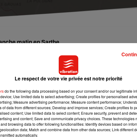
imanche matin en Sarthe.
urs après avoir été victime d'un accident.
Contin
avaient lancé un appel à témoins et organisé une battue dans le
Le respect de votre vie privée est notre priorité
ers
do the following data processing based on your consent and/or our legitimate int
device; Use limited data to select advertising; Create profiles for personalised adver
vertising; Measure advertising performance; Measure content performance; Unders
ns of data from different sources; Develop and improve services; Create profiles to 
alised content; Use limited data to select content; Ensure security, prevent and detect
ertising and content; Save and communicate privacy choices. These technologies
and browsing data to offer following functionalities: Identify devices based on infor
eolocation data; Match and combine data from other data sources; Link different de
nsmitted automatically.