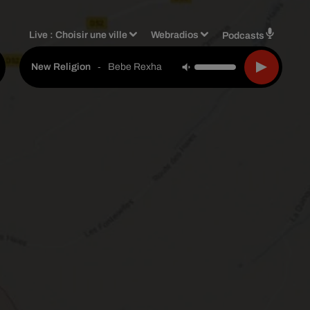
Live :
Choisir une ville
Webradios
Podcasts
-
Bebe Rexha
New Religion