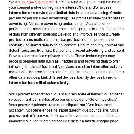
We and
our (447) partners
do the following data processing based on
— Nathalie MARQUAY-PERNAUT (@nmarquaypernaut)
your consent and/or our legitimate interest: Store and/or access
September 29, 2019
information on a device; Use limited data to select advertising; Create
profiles for personalised advertising; Use profiles to select personalised
advertising; Measure advertising performance; Measure content
performance; Understand audiences through statistics or combinations
of data from different sources; Develop and improve services; Create
Musique
profiles to personalise content; Use profiles to select personalised
content; Use limited data to select content; Ensure security, prevent and
detect fraud, and fix errors; Deliver and present advertising and content;
Save and communicate privacy choices. These technologies may
process personal data such as IP address and browsing data to offer
Julien Lieb s’essaye à la vie de chatelain
following functionalities: Identify devices based on information actively
dans son nouveau clip
7 août 2026
requested; Use precise geolocation data; Match and combine data from
other data sources; Link different devices; Identify devices based on
information transmitted automatically.
Vous pouvez accepter en cliquant sur "Accepter et fermer", ou affiner en
sélectionnant les finalités et/ou partenaires dans "Gérer mes choix".
Madonna sort enfin le remix de « Love
Vous pouvez également refuser en cliquant sur "Continuer sans
Sensation » avec Kylie Minogue
accepter". Vos préférences ne s'appliqueront que pour ce site. Vous
7 août 2026
pouvez mettre à jour vos choix, ou retirer votre consentement à tout
moment via le lien "Gérer les cookies" situé en bas de chaque page.