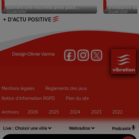
Alzheimer : des chercheurs japonais
Des marmottes
ouvrent une nouvelle piste pour...
d’initiative d
31 juillet 2026
31 juillet 2026
+ D'ACTU POSITIVE
Design
Olivier Varma
Mentions légales
Règlements des jeux
Notice d’information RGPD
Plan du site
Archives
2026
2025
2024
2023
2022
Live :
Choisir une ville
Webradios
Podcasts