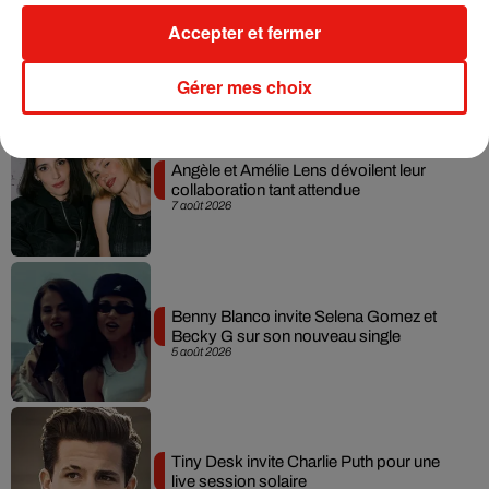
Tayc et Didi B dévoilent le single le plus
Accepter et fermer
dansant de l’année
7 août 2026
Gérer mes choix
Angèle et Amélie Lens dévoilent leur
collaboration tant attendue
7 août 2026
Benny Blanco invite Selena Gomez et
Becky G sur son nouveau single
5 août 2026
Tiny Desk invite Charlie Puth pour une
live session solaire