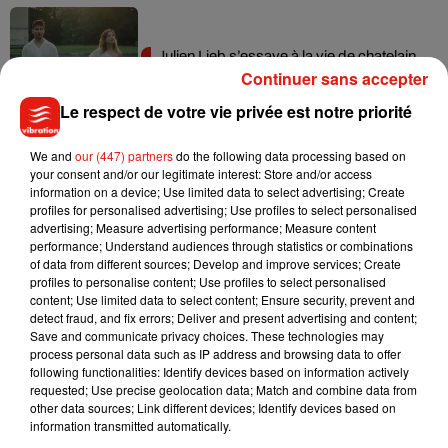
Julien Lieb s’essaye à la vie de chatelain
dans son nouveau clip
Continuer sans accepter
7 août 2026
Le respect de votre vie privée est notre priorité
We and
our (447) partners
do the following data processing based on
your consent and/or our legitimate interest: Store and/or access
Madonna sort enfin le remix de « Love
information on a device; Use limited data to select advertising; Create
Sensation » avec Kylie Minogue
profiles for personalised advertising; Use profiles to select personalised
7 août 2026
advertising; Measure advertising performance; Measure content
performance; Understand audiences through statistics or combinations
of data from different sources; Develop and improve services; Create
profiles to personalise content; Use profiles to select personalised
content; Use limited data to select content; Ensure security, prevent and
detect fraud, and fix errors; Deliver and present advertising and content;
Tayc et Didi B dévoilent le single le plus
Save and communicate privacy choices. These technologies may
dansant de l’année
process personal data such as IP address and browsing data to offer
7 août 2026
following functionalities: Identify devices based on information actively
requested; Use precise geolocation data; Match and combine data from
other data sources; Link different devices; Identify devices based on
information transmitted automatically.