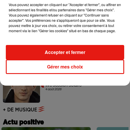
Angèle et Amélie Lens dévoilent leur
Vous pouvez accepter en cliquant sur "Accepter et fermer", ou affiner en
collaboration tant attendue
sélectionnant les finalités et/ou partenaires dans "Gérer mes choix".
7 août 2026
Vous pouvez également refuser en cliquant sur "Continuer sans
accepter". Vos préférences ne s'appliqueront que pour ce site. Vous
pouvez mettre à jour vos choix, ou retirer votre consentement à tout
moment via le lien "Gérer les cookies" situé en bas de chaque page.
Benny Blanco invite Selena Gomez et
Becky G sur son nouveau single
5 août 2026
Accepter et fermer
Gérer mes choix
Tiny Desk invite Charlie Puth pour une
live session solaire
4 août 2026
+ DE MUSIQUE
Actu positive