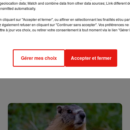
eolocation data; Match and combine data from other data sources; Link different de
nsmitted automatically.
oucault assurera la présentation du concours sur le thème « les
cliquant sur "Accepter et fermer", ou affiner en sélectionnant les finalités et/ou pa
 également refuser en cliquant sur "Continuer sans accepter". Vos préférences ne 
tre à jour vos choix, ou retirer votre consentement à tout moment via le lien "Gérer 
Gérer mes choix
Accepter et fermer