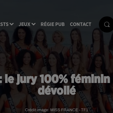
STS
JEUX
RÉGIE PUB
CONTACT
: le jury 100% féminin
dévoilé
Crédit image:
MISS FRANCE - TF1