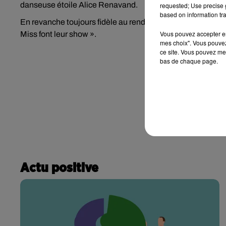
danseuse étoile Alice Renavand.
requested; Use precise g
based on information tra
En revanche toujours fidèle au rendez-vous, Jean-Pierre F
Vous pouvez accepter en 
Miss font leur show ».
mes choix". Vous pouvez
ce site. Vous pouvez met
bas de chaque page.
Actu positive