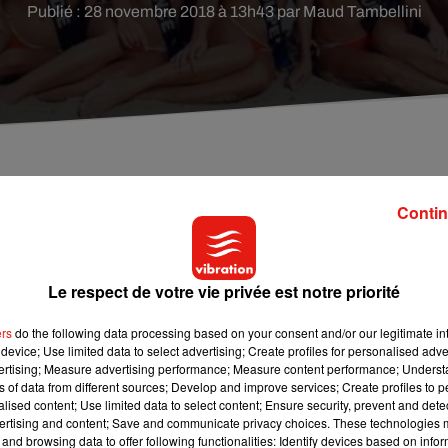
Publié : 28 novembre 2018 à 13h43 par Maud Tambellini
Miss France, le jury sera entièrement féminin. Si l'o
Contin
n connaît désormais toutes les membres.
Le respect de votre vie privée est notre priorité
mbre au soir en direct sur TF1. Et cette année ; une première.
ers
do the following data processing based on your consent and/or our legitimate int
device; Use limited data to select advertising; Create profiles for personalised adver
 finalistes sur les 30 candidates. Line Renaud est la présidente 
vertising; Measure advertising performance; Measure content performance; Unders
ns of data from different sources; Develop and improve services; Create profiles to 
alised content; Use limited data to select content; Ensure security, prevent and detect
Laury Thilleman mais aussi l’humoriste Claudia Tagbo, l’actrice
ertising and content; Save and communicate privacy choices. These technologies
aroline Garcia, joueuse de tennis française ainsi que la
and browsing data to offer following functionalities: Identify devices based on infor