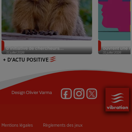
Des marmottes sur OnlyFans : la drôle
Alzheimer : d
d’initiative de chercheurs...
ouvrent une no
31 juillet 2026
31 juillet 2026
+ D'ACTU POSITIVE
Design
Olivier Varma
Mentions légales
Règlements des jeux