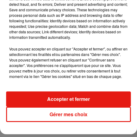
detect fraud, and fix errors; Deliver and present advertising and content;
Qui a remporté le tournoi de Roland Garros en 2018 ?
Save and communicate privacy choices. These technologies may
process personal data such as IP address and browsing data to offer
Rafael Nadal
following functionalities: Identify devices based on information actively
requested; Use precise geolocation data; Match and combine data from
Novak Djokovic
other data sources; Link different devices; Identify devices based on
information transmitted automatically.
Roger Federer
Hugo Humbert
Vous pouvez accepter en cliquant sur "Accepter et fermer", ou affiner en
sélectionnant les finalités et/ou partenaires dans "Gérer mes choix".
Vous pouvez également refuser en cliquant sur "Continuer sans
accepter". Vos préférences ne s'appliqueront que pour ce site. Vous
Dans quelle ville se trouve le club de football de Chelsea ?
pouvez mettre à jour vos choix, ou retirer votre consentement à tout
moment via le lien "Gérer les cookies" situé en bas de chaque page.
Londres
Milan
Accepter et fermer
Madrid
Manchester
Gérer mes choix
Qui est Laura Flessel ?