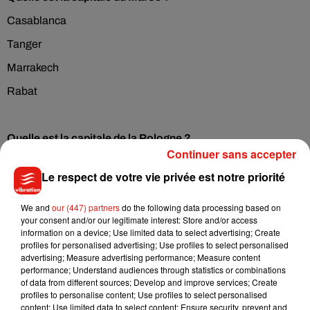
Casablanca
Tanger
Marrakech
Rabat
Quelle est la capitale de la Pologne ?
Continuer sans accepter
Cracovie
Le respect de votre vie privée est notre priorité
Varsovie
We and
our (447) partners
do the following data processing based on
Wroclaw
your consent and/or our legitimate interest: Store and/or access
Lodz
information on a device; Use limited data to select advertising; Create
profiles for personalised advertising; Use profiles to select personalised
advertising; Measure advertising performance; Measure content
performance; Understand audiences through statistics or combinations
SPORT
of data from different sources; Develop and improve services; Create
profiles to personalise content; Use profiles to select personalised
content; Use limited data to select content; Ensure security, prevent and