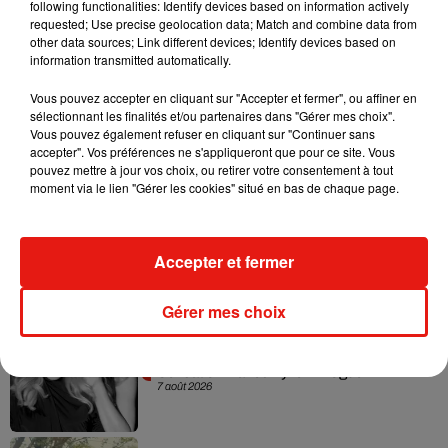
following functionalities: Identify devices based on information actively
requested; Use precise geolocation data; Match and combine data from
other data sources; Link different devices; Identify devices based on
information transmitted automatically.
Vous pouvez accepter en cliquant sur "Accepter et fermer", ou affiner en
sélectionnant les finalités et/ou partenaires dans "Gérer mes choix".
Vous pouvez également refuser en cliquant sur "Continuer sans
Musique
accepter". Vos préférences ne s'appliqueront que pour ce site. Vous
pouvez mettre à jour vos choix, ou retirer votre consentement à tout
moment via le lien "Gérer les cookies" situé en bas de chaque page.
Julien Lieb s’essaye à la vie de chatelain
dans son nouveau clip
7 août 2026
Accepter et fermer
Gérer mes choix
Madonna sort enfin le remix de « Love
Sensation » avec Kylie Minogue
7 août 2026