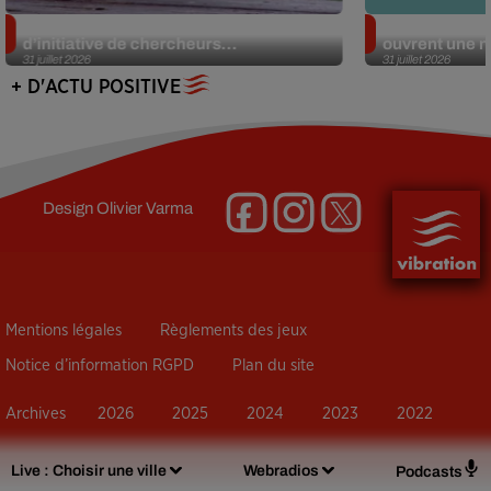
Des marmottes sur OnlyFans : la drôle
Alzheimer : d
d’initiative de chercheurs...
ouvrent une no
31 juillet 2026
31 juillet 2026
+ D'ACTU POSITIVE
Design
Olivier Varma
Mentions légales
Règlements des jeux
Notice d’information RGPD
Plan du site
Archives
2026
2025
2024
2023
2022
Live :
Choisir une ville
Webradios
Podcasts