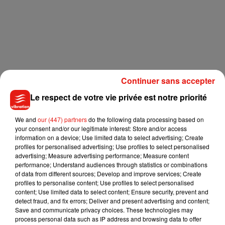
Continuer sans accepter
Le respect de votre vie privée est notre priorité
Laurie Derouard, miss Centre-Val de Loire est arrivée
We and
our (447) partners
do the following data processing based on
your consent and/or our legitimate interest: Store and/or access
première avec 18,5/20, suivie de près par Miss Limousin,
information on a device; Use limited data to select advertising; Create
Aude Destour qui a eu 18,33/20 et enfin Miss Midi-Pyrénées
profiles for personalised advertising; Use profiles to select personalised
qui a eu 18. Le concours de miss France aura lieu le samedi
advertising; Measure advertising performance; Measure content
performance; Understand audiences through statistics or combinations
15 décembre prochain.
of data from different sources; Develop and improve services; Create
profiles to personalise content; Use profiles to select personalised
content; Use limited data to select content; Ensure security, prevent and
detect fraud, and fix errors; Deliver and present advertising and content;
Save and communicate privacy choices. These technologies may
process personal data such as IP address and browsing data to offer