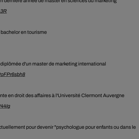
 en dernière année de master en sciences du marketing
G3R
un bachelor en tourisme
, diplômée d'un master de marketing international
/PoFPr6sbh8
nte en droit des affaires à l'Université Clermont Auvergne
P44Ig
actuellement pour devenir "psychologue pour enfants ou dans le