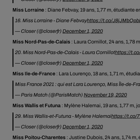
Miss Lorraine
:
Diane Febvay, 19 ans, 1,77 m, étudiante 
16. Miss Lorraine - Diane Febvay
https://t.co/J8jJMbQpb
— Closer (@closerfr)
December 1, 2020
Miss Nord-Pas-de-Calais
:
Laura Cornillot, 24 ans, 1,78 
20. Miss Nord-Pas-de-Calais - Laura Cornillot
https://t.
— Closer (@closerfr)
December 1, 2020
Miss Ile-de-France
:
Lara Lourenço, 18 ans, 1,71 m, étudi
Miss France 2021 : qui est Lara Lourenço, Miss Île-de-Fr
— Paris Match (@ParisMatch)
November 19, 2020
Miss Wallis et Futuna
:
Mylène Halemai,
19 ans, 1,77 m, 
29. Miss Wallis-et-Futuna - Mylène Halemai
https://t.co
— Closer (@closerfr)
December 1, 2020
Miss Poitou-Charentes
:
Justine Dubois, 24 ans, 1,74 m, 