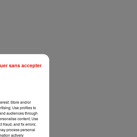
uer sans accepter
erest: Store and/or
tising; Use profiles to
tand audiences through
personalise content; Use
 fraud, and fix errors;
 may process personal
mation actively