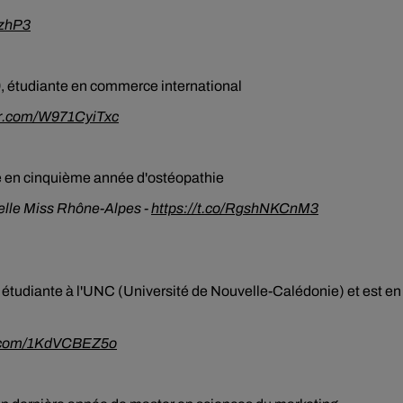
RzhP3
 étudiante en commerce international
ter.com/W971CyiTxc
te en cinquième année d'ostéopathie
elle Miss Rhône-Alpes -
https://t.co/RgshNKCnM3
 étudiante à l'UNC (Université de Nouvelle-Calédonie) et est en
er.com/1KdVCBEZ5o