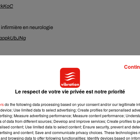
yRkKoC
 infirmière en neurologie
/DaopkUbJNg
1,70 m, étudiante en deuxième année d'histoire à l'université
Contin
s://t.co/mStx7mBgYi
Le respect de votre vie privée est notre priorité
en quatrième année de médecine
ers
do the following data processing based on your consent and/or our legitimate int
AZ
device; Use limited data to select advertising; Create profiles for personalised adver
vertising; Measure advertising performance; Measure content performance; Unders
ns of data from different sources; Develop and improve services; Create profiles to 
alised content; Use limited data to select content; Ensure security, prevent and detect
udiante en marketing et business
ertising and content; Save and communicate privacy choices. These technologies
and browsing data to offer following functionalities: Identify devices based on infor