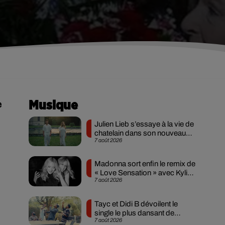
e
Musique
Julien Lieb s’essaye à la vie de
chatelain dans son nouveau
7 août 2026
clip
Madonna sort enfin le remix de
« Love Sensation » avec Kylie
7 août 2026
Minogue
Tayc et Didi B dévoilent le
single le plus dansant de
7 août 2026
l’année