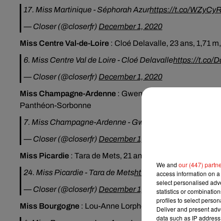
17. Miss Martinique - Séphorah Azur
https://t.co/WZyC
— Closer (@closerfr)
December 1, 2020
Miss Centre Val-de-Loire
:
Cloé Delavalle, 23 ans, 1,71 m,
6. Miss Centre Val de Loire - Cloé Delavalle
https://t.co
— Closer (@closerfr)
December 1, 2020
Miss Champagne-Ardenne
:
Gwenegann Saillard, 21 ans, 
Panthéon-Sorbonne
7. Miss Champagne-Ardenne - Gwenegann Saillard
http
— Closer (@closerfr)
December 1, 2020
Miss Picardie
:
Tara de Mets, 21 ans, 1,79 m, étudiante 
We and
our (447) partn
24. Miss Picardie - Tara de Mets
https://t.co/J6JbQUGB
access information on a 
select personalised ad
— Closer (@closerfr)
December 1, 2020
statistics or combinatio
profiles to select person
Miss Bourgogne
:
Lou-Anne Lorphelin, 23 ans, 1,71 m, ét
Deliver and present adv
data such as IP address 