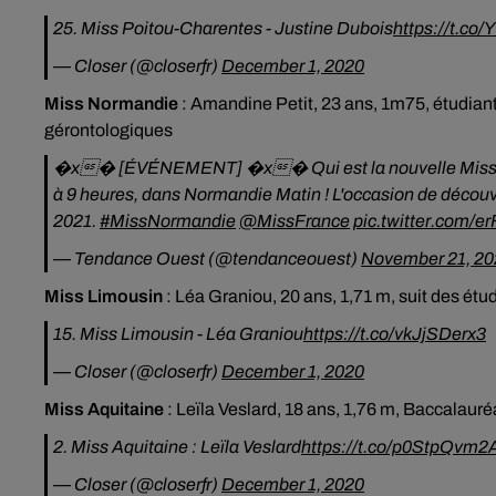
25. Miss Poitou-Charentes - Justine Dubois
https://t.c
— Closer (@closerfr)
December 1, 2020
Miss Normandie
:
Amandine Petit, 23 ans, 1m75, étudian
gérontologiques
�x� [ÉVÉNEMENT] �x� Qui est la nouvelle Miss Nor
à 9 heures, dans Normandie Matin ! L'occasion de découvri
2021.
#MissNormandie
@MissFrance
pic.twitter.com/
— Tendance Ouest (@tendanceouest)
November 21, 20
Miss Limousin
:
Léa Graniou, 20 ans, 1,71 m, suit des étu
15. Miss Limousin - Léa Graniou
https://t.co/vkJjSDerx3
— Closer (@closerfr)
December 1, 2020
Miss Aquitaine
:
Leïla Veslard, 18 ans, 1,76 m, Baccalauréa
2. Miss Aquitaine : Leïla Veslard
https://t.co/p0StpQvm2
— Closer (@closerfr)
December 1, 2020