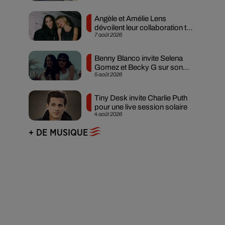
Angèle et Amélie Lens
dévoilent leur collaboration tant
7 août 2026
attendue
Benny Blanco invite Selena
Gomez et Becky G sur son
5 août 2026
nouveau single
Tiny Desk invite Charlie Puth
pour une live session solaire
4 août 2026
+ DE MUSIQUE