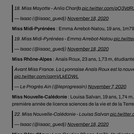
18. Miss Mayotte - Anlia Charifa
pic.twitter.com/qQ3Vd
— Isaac (@isaac_guedj)
November 18, 2020
Miss Midi-Pyrénées
:
Emma Arrebot-Natou, 19 ans, 1m79,
19. Miss Midi-Pyrénées - Emma Arrebot-Natou
pic.twit
— Isaac (@isaac_guedj)
November 18, 2020
Miss Rhône-Alpes
:
Anaïs Roux, 23 ans, 1,73 m, étudian
Avant Miss France. La Lyonnaise Anaïs Roux est la nouv
pic.twitter.com/cqmVLkEDWL
— Le Progrès Ain (@leprogresain)
November 7, 2020
Miss Nouvelle-Calédonie
:
Louisa Salvan, 19 ans, 1,74 m,
première année de licence sciences de la vie et de la Terre
22. Miss Nouvelle-Calédonie - Louisa Salvan
pic.twitt
— Isaac (@isaac_guedj)
November 18, 2020