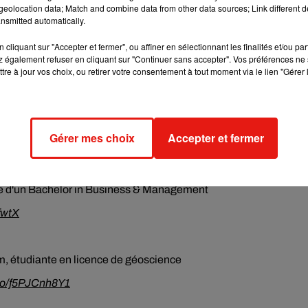
Mt0naBGX
eolocation data; Match and combine data from other data sources; Link different de
nsmitted automatically.
cliquant sur "Accepter et fermer", ou affiner en sélectionnant les finalités et/ou pa
de laboratoire
 également refuser en cliquant sur "Continuer sans accepter". Vos préférences ne 
tre à jour vos choix, ou retirer votre consentement à tout moment via le lien "Gérer 
m, étudiante en première année d'une licence de gestion
Gérer mes choix
Accepter et fermer
o/914p15mUoc
ire d'un Bachelor in Business & Management
fwtX
, étudiante en licence de géoscience
.co/f5PJCnh8Y1