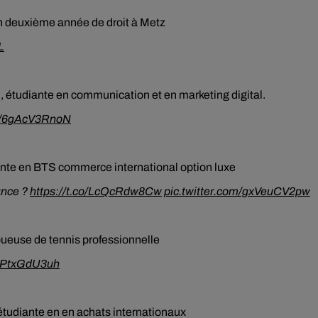
en deuxième année de droit à Metz
L
m, étudiante en communication et en marketing digital.
co/6gAcV3RnoN
ante en BTS commerce international option luxe
ance ?
https://t.co/LcQcRdw8Cw
pic.twitter.com/gxVeuCV2pw
joueuse de tennis professionnelle
/7PtxGdU3uh
étudiante en en achats internationaux