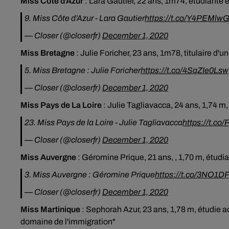
Miss Côte d'Azur
:
Lara Gautier, 22 ans, 1m74, étudiante
9. Miss Côte d’Azur - Lara Gautier
https://t.co/Y4PEMlw
— Closer (@closerfr)
December 1, 2020
Miss Bretagne
:
Julie Foricher, 23 ans, 1m78, titulaire d'
5. Miss Bretagne : Julie Foricher
https://t.co/4SqZIe0Lsw
— Closer (@closerfr)
December 1, 2020
Miss Pays de La Loire
:
Julie Tagliavacca, 24 ans, 1,74 m
23. Miss Pays de la Loire - Julie Tagliavacca
https://t.co
— Closer (@closerfr)
December 1, 2020
Miss Auvergne
:
Géromine Prique, 21 ans, , 1,70 m, étudia
3. Miss Auvergne : Géromine Prique
https://t.co/3NO1D
— Closer (@closerfr)
December 1, 2020
Miss Martinique
:
Sephorah Azur, 23 ans, 1,78 m, étudie 
domaine de l'immigration"