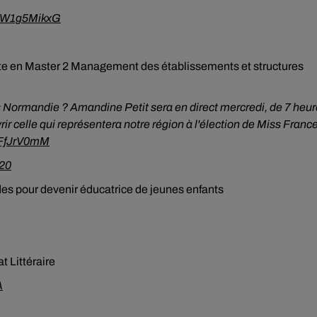
o/YW1g5MikxG
te en Master 2 Management des établissements et structures
mandie ? Amandine Petit sera en direct mercredi, de 7 heur
r celle qui représentera notre région à l'élection de Miss Franc
erFfJrV0mM
20
des pour devenir éducatrice de jeunes enfants
t Littéraire
A