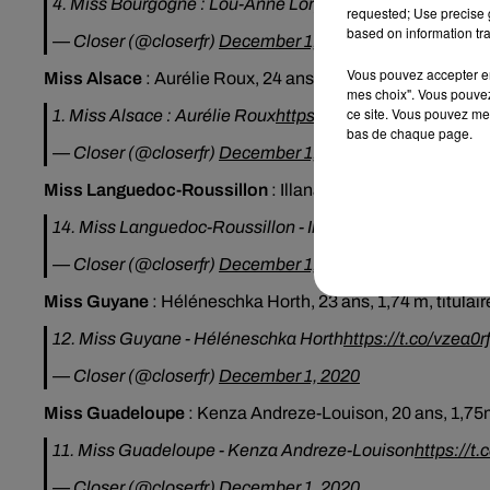
4. Miss Bourgogne : Lou-Anne Lorphelin
https://t.co/5i
requested; Use precise g
based on information tra
— Closer (@closerfr)
December 1, 2020
Vous pouvez accepter en 
Miss Alsace
:
Aurélie Roux, 24 ans, 1,72 m, technicienne 
mes choix". Vous pouvez
ce site. Vous pouvez met
1. Miss Alsace : Aurélie Roux
https://t.co/RoK1z0tsqn
bas de chaque page.
— Closer (@closerfr)
December 1, 2020
Miss Languedoc-Roussillon
:
Illana Barry, 19 ans, 1,76 
14. Miss Languedoc-Roussillon - Illana Barry
https://t.c
— Closer (@closerfr)
December 1, 2020
Miss Guyane
:
Héléneschka Horth, 23 ans, 1,74 m, titula
12. Miss Guyane - Héléneschka Horth
https://t.co/vzea0r
— Closer (@closerfr)
December 1, 2020
Miss Guadeloupe
:
Kenza Andreze-Louison, 20 ans, 1,75m
11. Miss Guadeloupe - Kenza Andreze-Louison
https://t
— Closer (@closerfr)
December 1, 2020