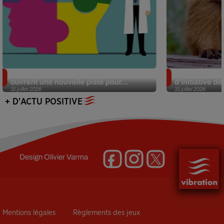
Alzheimer : des chercheurs japonais
Des marmottes
ouvrent une nouvelle piste pour...
d’initiative d
31 juillet 2026
31 juillet 2026
+ D'ACTU POSITIVE
Design
Olivier Varma
Mentions légales
Règlements des jeux