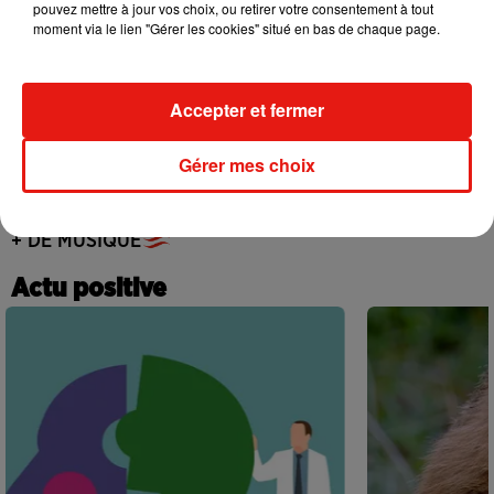
pouvez mettre à jour vos choix, ou retirer votre consentement à tout
5 août 2026
moment via le lien "Gérer les cookies" situé en bas de chaque page.
Accepter et fermer
Tiny Desk invite Charlie Puth pour une
live session solaire
Gérer mes choix
4 août 2026
+ DE MUSIQUE
Actu positive