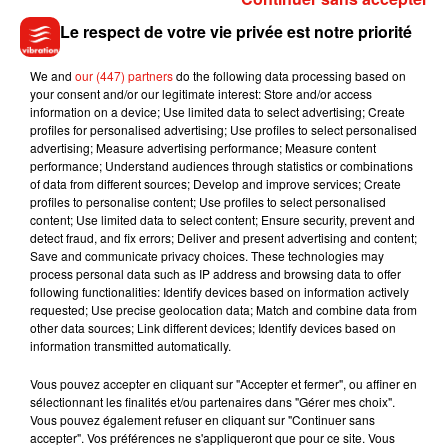
Le respect de votre vie privée est notre priorité
Madonna sort enfin le remix de « Love
Sensation » avec Kylie Minogue
7 août 2026
We and
our (447) partners
do the following data processing based on
your consent and/or our legitimate interest: Store and/or access
information on a device; Use limited data to select advertising; Create
profiles for personalised advertising; Use profiles to select personalised
advertising; Measure advertising performance; Measure content
Tayc et Didi B dévoilent le single le plus
performance; Understand audiences through statistics or combinations
dansant de l’année
of data from different sources; Develop and improve services; Create
7 août 2026
profiles to personalise content; Use profiles to select personalised
content; Use limited data to select content; Ensure security, prevent and
detect fraud, and fix errors; Deliver and present advertising and content;
Save and communicate privacy choices. These technologies may
process personal data such as IP address and browsing data to offer
following functionalities: Identify devices based on information actively
Angèle et Amélie Lens dévoilent leur
requested; Use precise geolocation data; Match and combine data from
collaboration tant attendue
other data sources; Link different devices; Identify devices based on
7 août 2026
information transmitted automatically.
Vous pouvez accepter en cliquant sur "Accepter et fermer", ou affiner en
sélectionnant les finalités et/ou partenaires dans "Gérer mes choix".
Vous pouvez également refuser en cliquant sur "Continuer sans
Benny Blanco invite Selena Gomez et
accepter". Vos préférences ne s'appliqueront que pour ce site. Vous
Becky G sur son nouveau single