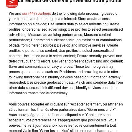
Le respect de votre vie privée est notre priorité
Tandis que
Shawn Mendes s'apprête à sortir
In Wonder
, un
documentaire sur son parcours qui sera disponible sur Netflix
We and
our (447) partners
do the following data processing based on
your consent and/or our legitimate interest: Store and/or access
le 23 novembre prochain, sa collaboration avec Justin Bieber
information on a device; Use limited data to select advertising; Create
sera quant à elle dévoilée dès ce vendredi 20 novembre.
profiles for personalised advertising; Use profiles to select personalised
Patience, ça arrive !
advertising; Measure advertising performance; Measure content
performance; Understand audiences through statistics or combinations
of data from different sources; Develop and improve services; Create
profiles to personalise content; Use profiles to select personalised
content; Use limited data to select content; Ensure security, prevent and
detect fraud, and fix errors; Deliver and present advertising and content;
Musique
Save and communicate privacy choices. These technologies may
process personal data such as IP address and browsing data to offer
following functionalities: Identify devices based on information actively
requested; Use precise geolocation data; Match and combine data from
Julien Lieb s’essaye à la vie de chatelain
other data sources; Link different devices; Identify devices based on
dans son nouveau clip
information transmitted automatically.
7 août 2026
Vous pouvez accepter en cliquant sur "Accepter et fermer", ou affiner en
sélectionnant les finalités et/ou partenaires dans "Gérer mes choix".
Vous pouvez également refuser en cliquant sur "Continuer sans
accepter". Vos préférences ne s'appliqueront que pour ce site. Vous
Madonna sort enfin le remix de « Love
pouvez mettre à jour vos choix, ou retirer votre consentement à tout
Sensation » avec Kylie Minogue
moment via le lien "Gérer les cookies" situé en bas de chaque page.
7 août 2026