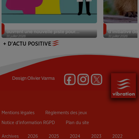
Alzheimer : des chercheurs japonais
Des marmottes
ouvrent une nouvelle piste pour...
d’initiative d
31 juillet 2026
31 juillet 2026
+ D'ACTU POSITIVE
Design
Olivier Varma
Mentions légales
Règlements des jeux
Notice d’information RGPD
Plan du site
Archives
2026
2025
2024
2023
2022