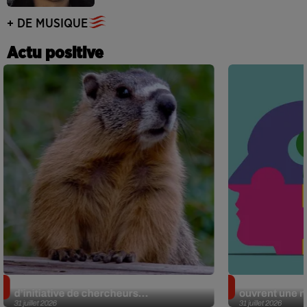
+ DE MUSIQUE
Actu positive
Des marmottes sur OnlyFans : la drôle
Alzheimer : d
d’initiative de chercheurs...
ouvrent une no
31 juillet 2026
31 juillet 2026