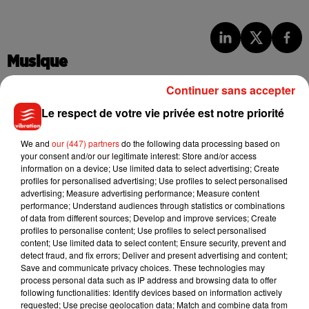
Musique
Continuer sans accepter
Le respect de votre vie privée est notre priorité
Julien Lieb s’essaye à la vie de chatelain
dans son nouveau clip
7 août 2026
We and
our (447) partners
do the following data processing based on
your consent and/or our legitimate interest: Store and/or access
information on a device; Use limited data to select advertising; Create
profiles for personalised advertising; Use profiles to select personalised
advertising; Measure advertising performance; Measure content
Madonna sort enfin le remix de « Love
performance; Understand audiences through statistics or combinations
Sensation » avec Kylie Minogue
of data from different sources; Develop and improve services; Create
7 août 2026
profiles to personalise content; Use profiles to select personalised
content; Use limited data to select content; Ensure security, prevent and
detect fraud, and fix errors; Deliver and present advertising and content;
Save and communicate privacy choices. These technologies may
process personal data such as IP address and browsing data to offer
following functionalities: Identify devices based on information actively
Tayc et Didi B dévoilent le single le plus
requested; Use precise geolocation data; Match and combine data from
dansant de l’année