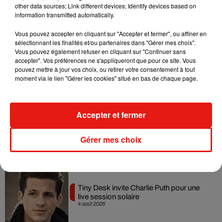
other data sources; Link different devices; Identify devices based on
7 août 2026
information transmitted automatically.
Vous pouvez accepter en cliquant sur "Accepter et fermer", ou affiner en
sélectionnant les finalités et/ou partenaires dans "Gérer mes choix".
Vous pouvez également refuser en cliquant sur "Continuer sans
Angèle et Amélie Lens dévoilent leur
accepter". Vos préférences ne s'appliqueront que pour ce site. Vous
collaboration tant attendue
pouvez mettre à jour vos choix, ou retirer votre consentement à tout
7 août 2026
moment via le lien "Gérer les cookies" situé en bas de chaque page.
Accepter et fermer
Benny Blanco invite Selena Gomez et
Becky G sur son nouveau single
Gérer mes choix
5 août 2026
Tiny Desk invite Charlie Puth pour une
live session solaire
4 août 2026