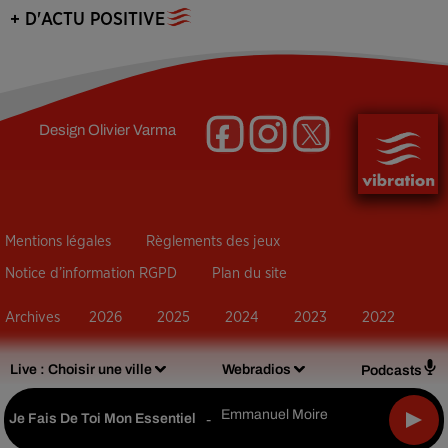
+ D'ACTU POSITIVE
Design
Olivier Varma
Mentions légales
Règlements des jeux
Notice d’information RGPD
Plan du site
Archives
2026
2025
2024
2023
2022
Live :
Choisir une ville
Webradios
Podcasts
Emmanuel Moire
Je Fais De Toi Mon Essentiel
-