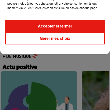
Becky G sur son nouveau single
pouvez mettre à jour vos choix, ou retirer votre consentement à tout
5 août 2026
moment via le lien "Gérer les cookies" situé en bas de chaque page.
Accepter et fermer
Tiny Desk invite Charlie Puth pour une
live session solaire
Gérer mes choix
4 août 2026
+ DE MUSIQUE
Actu positive