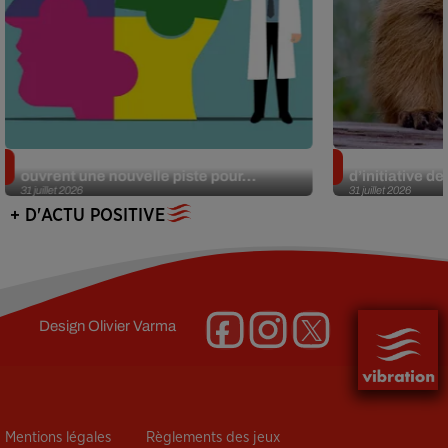
Alzheimer : des chercheurs japonais
Des marmottes
ouvrent une nouvelle piste pour...
d’initiative d
31 juillet 2026
31 juillet 2026
+ D'ACTU POSITIVE
Design
Olivier Varma
Mentions légales
Règlements des jeux