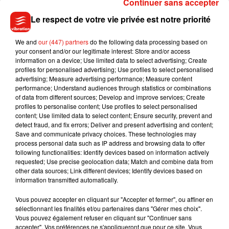
Continuer sans accepter
Le respect de votre vie privée est notre priorité
Madonna sort enfin le remix de « Love
Sensation » avec Kylie Minogue
7 août 2026
We and
our (447) partners
do the following data processing based on
your consent and/or our legitimate interest: Store and/or access
information on a device; Use limited data to select advertising; Create
profiles for personalised advertising; Use profiles to select personalised
advertising; Measure advertising performance; Measure content
performance; Understand audiences through statistics or combinations
Tayc et Didi B dévoilent le single le plus
of data from different sources; Develop and improve services; Create
dansant de l’année
profiles to personalise content; Use profiles to select personalised
7 août 2026
content; Use limited data to select content; Ensure security, prevent and
detect fraud, and fix errors; Deliver and present advertising and content;
Save and communicate privacy choices. These technologies may
process personal data such as IP address and browsing data to offer
following functionalities: Identify devices based on information actively
Angèle et Amélie Lens dévoilent leur
requested; Use precise geolocation data; Match and combine data from
collaboration tant attendue
other data sources; Link different devices; Identify devices based on
7 août 2026
information transmitted automatically.
Vous pouvez accepter en cliquant sur "Accepter et fermer", ou affiner en
sélectionnant les finalités et/ou partenaires dans "Gérer mes choix".
Vous pouvez également refuser en cliquant sur "Continuer sans
Benny Blanco invite Selena Gomez et
accepter". Vos préférences ne s'appliqueront que pour ce site. Vous