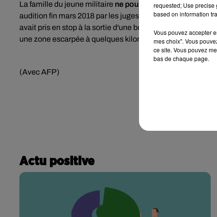
La famille du jeune militaire
ne pourra pas faire appel.
Seu
requested; Use precise g
based on information tra
audition fin mars 2018 par les juges chargés du dossier, 
avait pris en stop à la sortie d'une boite de nuit de Cham
Vous pouvez accepter en 
une zone escarpée à quelques kilomètres de la ville.
Aucun
mes choix". Vous pouvez
ce site. Vous pouvez met
bas de chaque page.
(Avec AFP)
Actu positive