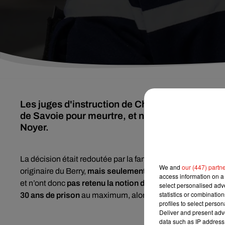
Les juges d'instruction de Chambéry ont final
de Savoie pour meurtre, et non assassinat, dan
Noyer.
La décision était redoutée par la famille : Nordahl Lelanda
We and
our (447) partn
originaire du Berry,
mais seulement pour meurtre.
Les jug
access information on a 
et n’ont donc
pas retenu la notion de préméditation
dans l
select personalised ad
statistics or combinatio
30 ans de prison
au maximum, alors que l'assassinat peut ê
profiles to select person
Deliver and present adv
data such as IP address 