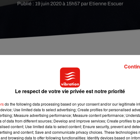
Publié : 19 juin 2020 à 15h57 par Etienne Escuer
ement renvoyé Nordahl Lelandais devant les assises
Contin
s le cadre de la mort du caporal berrichon Arthur
Le respect de votre vie privée est notre priorité
is ne sera pas jugé pour l’assassinat du caporal Arthur Noyer,
ers
do the following data processing based on your consent and/or our legitimate int
es d'instruction de Chambéry ont suivi les réquisitions du parqu
device; Use limited data to select advertising; Create profiles for personalised adver
a mort du jeune homme en avril 2017. Le meurtre est passible d
vertising; Measure advertising performance; Measure content performance; Unders
ns of data from different sources; Develop and improve services; Create profiles to 
tre passible de la réclusion criminelle à perpétuité.
alised content; Use limited data to select content; Ensure security, prevent and detect
ertising and content; Save and communicate privacy choices. These technologies
and browsing data to offer following functionalities: Identify devices based on infor