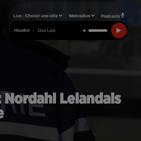
Live :
Choisir une ville
Webradios
Podcasts
-
Dua Lipa
Houdini
: Nordahl Lelandais
e