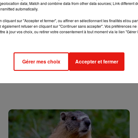
le la défense du prévenu peut introduire un recours. Lors de son
eolocation data; Match and combine data from other data sources; Link different de
nsmitted automatically.
Nordahl Lelandais avait reconnu
s’être battu avec Arthur Noyer,
qu
béry, avant une chute mortelle pour le jeune homme de 23 ans dan
cliquant sur "Accepter et fermer", ou affiner en sélectionnant les finalités et/ou pa
e date de procès n'est fixée
pour le moment.
 également refuser en cliquant sur "Continuer sans accepter". Vos préférences ne 
tre à jour vos choix, ou retirer votre consentement à tout moment via le lien "Gérer 
Gérer mes choix
Accepter et fermer