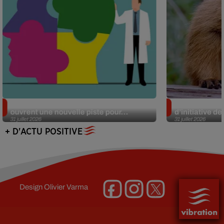
Alzheimer : des chercheurs japonais
Des marmottes
ouvrent une nouvelle piste pour...
d’initiative d
31 juillet 2026
31 juillet 2026
+ D'ACTU POSITIVE
Design
Olivier Varma