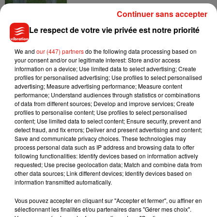
Continuer sans accepter
Le respect de votre vie privée est notre priorité
Madonna sort enfin le remix de « Love
We and
our (447) partners
do the following data processing based on
Sensation » avec Kylie Minogue
your consent and/or our legitimate interest: Store and/or access
7 août 2026
information on a device; Use limited data to select advertising; Create
profiles for personalised advertising; Use profiles to select personalised
advertising; Measure advertising performance; Measure content
performance; Understand audiences through statistics or combinations
of data from different sources; Develop and improve services; Create
Tayc et Didi B dévoilent le single le plus
profiles to personalise content; Use profiles to select personalised
dansant de l’année
content; Use limited data to select content; Ensure security, prevent and
7 août 2026
detect fraud, and fix errors; Deliver and present advertising and content;
Save and communicate privacy choices. These technologies may
process personal data such as IP address and browsing data to offer
following functionalities: Identify devices based on information actively
requested; Use precise geolocation data; Match and combine data from
Angèle et Amélie Lens dévoilent leur
other data sources; Link different devices; Identify devices based on
collaboration tant attendue
information transmitted automatically.
7 août 2026
Vous pouvez accepter en cliquant sur "Accepter et fermer", ou affiner en
sélectionnant les finalités et/ou partenaires dans "Gérer mes choix".