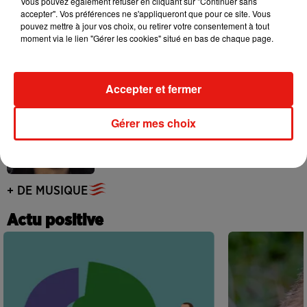
Vous pouvez également refuser en cliquant sur "Continuer sans
accepter". Vos préférences ne s'appliqueront que pour ce site. Vous
pouvez mettre à jour vos choix, ou retirer votre consentement à tout
Benny Blanco invite Selena Gomez et
moment via le lien "Gérer les cookies" situé en bas de chaque page.
Becky G sur son nouveau single
5 août 2026
Accepter et fermer
Tiny Desk invite Charlie Puth pour une
Gérer mes choix
live session solaire
4 août 2026
+ DE MUSIQUE
Actu positive