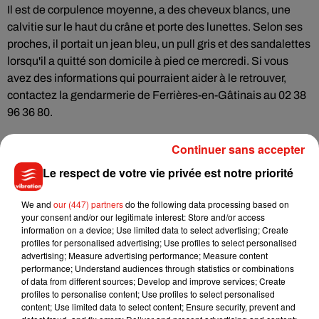
Il est de corpulence moyenne, a des cheveux blancs, une
calvitie sur le haut du crâne et porte des lunettes. Selon ses
proches, il portait un jean bleu, un pull gris et des sandalettes
lorsqu'il a quitté son domicile à pied ce mercredi. Si vous
avez des informations qui pourraient aider à le retrouver,
contactez la gendarmerie de Ferrières-en-Gâtinais au 02 38
96 36 80.
Continuer sans accepter
Le respect de votre vie privée est notre priorité
Musique
We and
our (447) partners
do the following data processing based on
your consent and/or our legitimate interest: Store and/or access
Julien Lieb s’essaye à la vie de chatelain
information on a device; Use limited data to select advertising; Create
dans son nouveau clip
profiles for personalised advertising; Use profiles to select personalised
7 août 2026
advertising; Measure advertising performance; Measure content
performance; Understand audiences through statistics or combinations
of data from different sources; Develop and improve services; Create
profiles to personalise content; Use profiles to select personalised
content; Use limited data to select content; Ensure security, prevent and