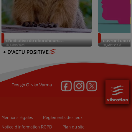
Des marmottes sur OnlyFans : la drôle
Alzheimer : d
d’initiative de chercheurs...
ouvrent une no
31 juillet 2026
31 juillet 2026
+ D'ACTU POSITIVE
Design
Olivier Varma
Mentions légales
Règlements des jeux
Notice d’information RGPD
Plan du site