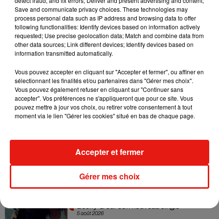
detect fraud, and fix errors; Deliver and present advertising and content;
Madonna sort enfin le remix de « Love
Save and communicate privacy choices. These technologies may
Sensation » avec Kylie Minogue
process personal data such as IP address and browsing data to offer
7 août 2026
following functionalities: Identify devices based on information actively
requested; Use precise geolocation data; Match and combine data from
other data sources; Link different devices; Identify devices based on
information transmitted automatically.
Tayc et Didi B dévoilent le single le plus
Vous pouvez accepter en cliquant sur "Accepter et fermer", ou affiner en
dansant de l’année
sélectionnant les finalités et/ou partenaires dans "Gérer mes choix".
7 août 2026
Vous pouvez également refuser en cliquant sur "Continuer sans
accepter". Vos préférences ne s'appliqueront que pour ce site. Vous
pouvez mettre à jour vos choix, ou retirer votre consentement à tout
moment via le lien "Gérer les cookies" situé en bas de chaque page.
Angèle et Amélie Lens dévoilent leur
collaboration tant attendue
7 août 2026
Accepter et fermer
Gérer mes choix
Benny Blanco invite Selena Gomez et
Becky G sur son nouveau single
5 août 2026