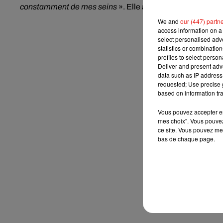
constamment de mes seins
».
Elle a conclu en dénonçant 
We and
our (447) partn
access information on a 
select personalised ad
statistics or combinatio
profiles to select person
Deliver and present adv
data such as IP address 
requested; Use precise g
based on information tra
Vous pouvez accepter en 
mes choix". Vous pouvez
ce site. Vous pouvez met
bas de chaque page.