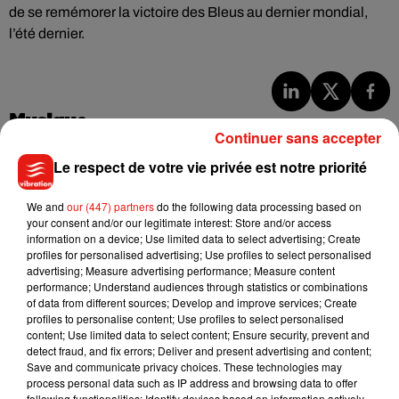
de se remémorer la victoire des Bleus au dernier mondial,
l’été dernier.
Musique
Continuer sans accepter
Le respect de votre vie privée est notre priorité
Julien Lieb s’essaye à la vie de chatelain
dans son nouveau clip
We and
our (447) partners
do the following data processing based on
7 août 2026
your consent and/or our legitimate interest: Store and/or access
information on a device; Use limited data to select advertising; Create
profiles for personalised advertising; Use profiles to select personalised
advertising; Measure advertising performance; Measure content
performance; Understand audiences through statistics or combinations
of data from different sources; Develop and improve services; Create
Madonna sort enfin le remix de « Love
profiles to personalise content; Use profiles to select personalised
Sensation » avec Kylie Minogue
content; Use limited data to select content; Ensure security, prevent and
7 août 2026
detect fraud, and fix errors; Deliver and present advertising and content;
Save and communicate privacy choices. These technologies may
process personal data such as IP address and browsing data to offer
following functionalities: Identify devices based on information actively