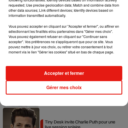
requested; Use precise geolocation data; Match and combine data from
Tayc et Didi B dévoilent le single le plus
other data sources; Link different devices; Identify devices based on
dansant de l’année
information transmitted automatically.
7 août 2026
Vous pouvez accepter en cliquant sur "Accepter et fermer", ou affiner en
sélectionnant les finalités et/ou partenaires dans "Gérer mes choix".
Vous pouvez également refuser en cliquant sur "Continuer sans
accepter". Vos préférences ne s'appliqueront que pour ce site. Vous
Angèle et Amélie Lens dévoilent leur
pouvez mettre à jour vos choix, ou retirer votre consentement à tout
collaboration tant attendue
moment via le lien "Gérer les cookies" situé en bas de chaque page.
7 août 2026
Accepter et fermer
Benny Blanco invite Selena Gomez et
Gérer mes choix
Becky G sur son nouveau single
5 août 2026
Tiny Desk invite Charlie Puth pour une
live session solaire