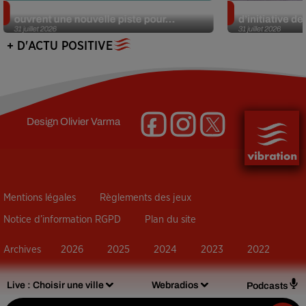
Alzheimer : des chercheurs japonais
Des marmottes
ouvrent une nouvelle piste pour...
d’initiative d
31 juillet 2026
31 juillet 2026
+ D'ACTU POSITIVE
Design
Olivier Varma
Mentions légales
Règlements des jeux
Notice d’information RGPD
Plan du site
Archives
2026
2025
2024
2023
2022
Live :
Choisir une ville
Webradios
Podcasts