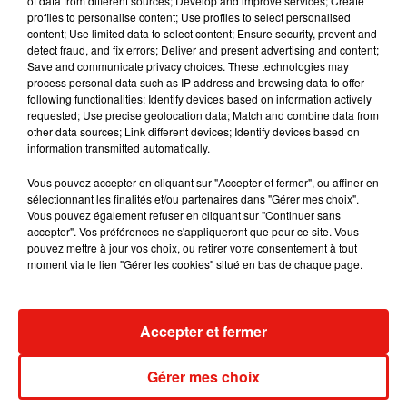
of data from different sources; Develop and improve services; Create
profiles to personalise content; Use profiles to select personalised
Festival de Loire - Programme
content; Use limited data to select content; Ensure security, prevent and
detect fraud, and fix errors; Deliver and present advertising and content;
Save and communicate privacy choices. These technologies may
process personal data such as IP address and browsing data to offer
following functionalities: Identify devices based on information actively
requested; Use precise geolocation data; Match and combine data from
other data sources; Link different devices; Identify devices based on
information transmitted automatically.
Vous pouvez accepter en cliquant sur "Accepter et fermer", ou affiner en
sélectionnant les finalités et/ou partenaires dans "Gérer mes choix".
Vous pouvez également refuser en cliquant sur "Continuer sans
accepter". Vos préférences ne s'appliqueront que pour ce site. Vous
Publish at Calameo
pouvez mettre à jour vos choix, ou retirer votre consentement à tout
moment via le lien "Gérer les cookies" situé en bas de chaque page.
Musique
Accepter et fermer
Gérer mes choix
Benny Blanco invite Selena Gomez et
Becky G sur son nouveau single