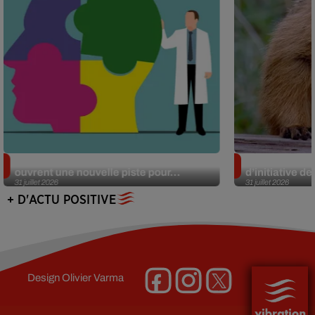
Alzheimer : des chercheurs japonais
Des marmottes
ouvrent une nouvelle piste pour...
d’initiative d
31 juillet 2026
31 juillet 2026
+ D'ACTU POSITIVE
Design
Olivier Varma