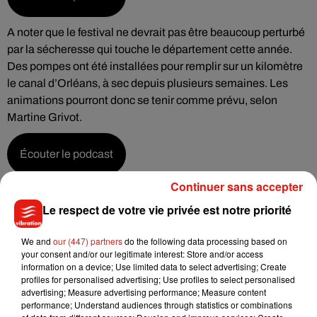
A noter que le festival ne devrait pas être beaucoup perturbé
par la sécheresse qui touche le département cette année.
Des pompes ont été installées pour remplir sur un kilomètre
le canal d’Orléans, à sec depuis plusieurs semaines. Les
animations pourront donc se tenir comme prévu, selon
Martine Grivot.
Écouter le podcast
Continuer sans accepter
Deux concerts auront également lieu pendant le festival.
Le respect de votre vie privée est notre priorité
Jeudi, le duo Madame Monsieur, qui avait représenté la
France à l’Eurovision l’année dernière, se produira à 20h.
We and
our (447) partners
do the following data processing based on
Dimanche, Renan Luce viendra clôturer en musique le
your consent and/or our legitimate interest: Store and/or access
festival. Plus tôt dans la journée, à 11h, 30.000 canards en
information on a device; Use limited data to select advertising; Create
plastique seront lâchés sur le fleuve, pour une course géante,
profiles for personalised advertising; Use profiles to select personalised
advertising; Measure advertising performance; Measure content
dont les bénéfices seront reversés à des associations
performance; Understand audiences through statistics or combinations
caritatives.