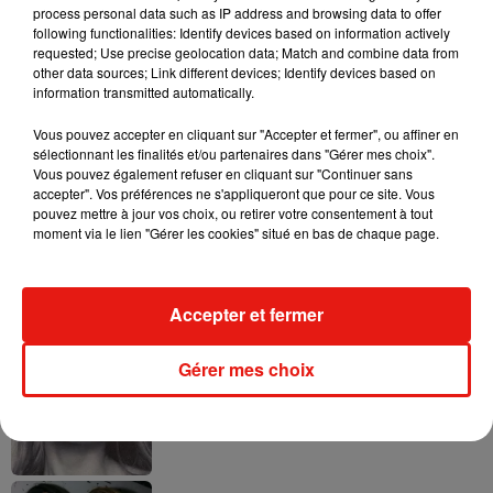
process personal data such as IP address and browsing data to offer
following functionalities: Identify devices based on information actively
requested; Use precise geolocation data; Match and combine data from
other data sources; Link different devices; Identify devices based on
information transmitted automatically.
Ariana Grande prendra une pause après
sa tournée mondiale
4 août 2026
Vous pouvez accepter en cliquant sur "Accepter et fermer", ou affiner en
sélectionnant les finalités et/ou partenaires dans "Gérer mes choix".
Vous pouvez également refuser en cliquant sur "Continuer sans
accepter". Vos préférences ne s'appliqueront que pour ce site. Vous
pouvez mettre à jour vos choix, ou retirer votre consentement à tout
moment via le lien "Gérer les cookies" situé en bas de chaque page.
Grand Corps Malade emmène Styleto
en road-trip dans son nouveau clip
31 juillet 2026
Accepter et fermer
Gérer mes choix
Ariana Grande se libère dans son nouvel
album « Petals »
31 juillet 2026