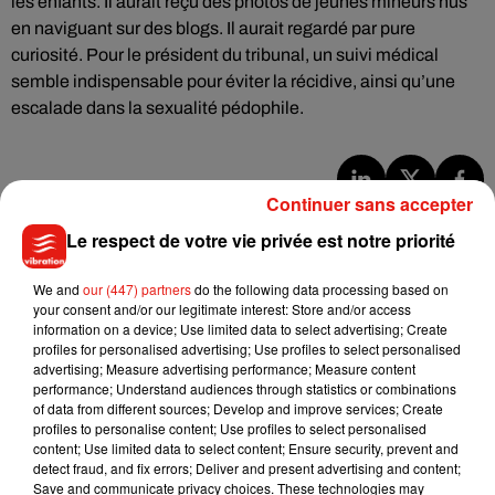
les enfants. Il aurait reçu des photos de jeunes mineurs nus
en naviguant sur des blogs. Il aurait regardé par pure
curiosité. Pour le président du tribunal, un suivi médical
semble indispensable pour éviter la récidive, ainsi qu’une
escalade dans la sexualité pédophile.
Continuer sans accepter
Musique
Le respect de votre vie privée est notre priorité
We and
our (447) partners
do the following data processing based on
Benny Blanco invite Selena Gomez et
your consent and/or our legitimate interest: Store and/or access
Becky G sur son nouveau single
information on a device; Use limited data to select advertising; Create
5 août 2026
profiles for personalised advertising; Use profiles to select personalised
advertising; Measure advertising performance; Measure content
performance; Understand audiences through statistics or combinations
of data from different sources; Develop and improve services; Create
profiles to personalise content; Use profiles to select personalised
Tiny Desk invite Charlie Puth pour une
content; Use limited data to select content; Ensure security, prevent and
live session solaire
detect fraud, and fix errors; Deliver and present advertising and content;
4 août 2026
Save and communicate privacy choices. These technologies may