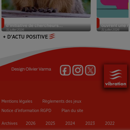
Des marmottes sur OnlyFans : la drôle
Alzheimer : d
d’initiative de chercheurs...
ouvrent une no
31 juillet 2026
31 juillet 2026
+ D'ACTU POSITIVE
Design
Olivier Varma
Mentions légales
Règlements des jeux
Notice d’information RGPD
Plan du site
Archives
2026
2025
2024
2023
2022