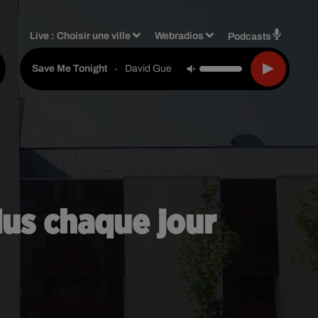
Live :
Choisir une ville
Webradios
Podcasts
-
David Guetta & Jennifer Lopez
Save Me Tonight
plus chaque jour