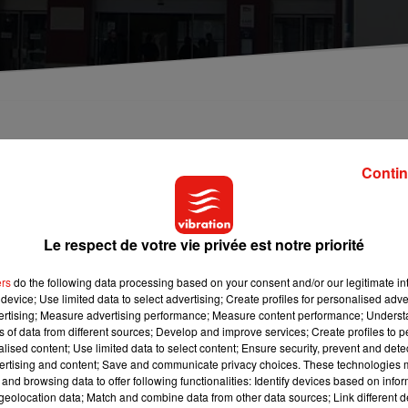
rs et trois retours supplémentaires seront proposés
Contin
 A partir de samedi 8 décembre 2018, trois allers et trois retours
Le respect de votre vie privée est notre priorité
un trajet d’une durée de 2h07, contre 2h20 pour les autres.
ers
do the following data processing based on your consent and/or our legitimate int
 revanche pas les gares de Luzy, Cercy, Imphy, Etang-sur-Arroux 
device; Use limited data to select advertising; Create profiles for personalised adver
ours quotidiens entre les villes de Nevers et de Dijon.
vertising; Measure advertising performance; Measure content performance; Unders
ns of data from different sources; Develop and improve services; Create profiles to 
alised content; Use limited data to select content; Ensure security, prevent and detect
ertising and content; Save and communicate privacy choices. These technologies
and browsing data to offer following functionalities: Identify devices based on infor
eolocation data; Match and combine data from other data sources; Link different de