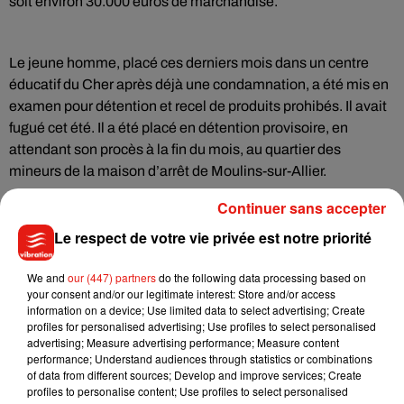
soit environ 30.000 euros de marchandise.
Le jeune homme, placé ces derniers mois dans un centre
éducatif du Cher après déjà une condamnation, a été mis en
examen pour détention et recel de produits prohibés. Il avait
fugué cet été. Il a été placé en détention provisoire, en
attendant son procès à la fin du mois, au quartier des
mineurs de la maison d’arrêt de Moulins-sur-Allier.
Continuer sans accepter
Le respect de votre vie privée est notre priorité
Musique
We and
our (447) partners
do the following data processing based on
your consent and/or our legitimate interest: Store and/or access
information on a device; Use limited data to select advertising; Create
Julien Lieb s’essaye à la vie de chatelain
profiles for personalised advertising; Use profiles to select personalised
dans son nouveau clip
advertising; Measure advertising performance; Measure content
7 août 2026
performance; Understand audiences through statistics or combinations
of data from different sources; Develop and improve services; Create
profiles to personalise content; Use profiles to select personalised