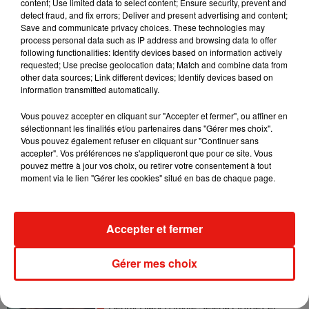
content; Use limited data to select content; Ensure security, prevent and
detect fraud, and fix errors; Deliver and present advertising and content;
Save and communicate privacy choices. These technologies may
Madonna sort enfin le remix de « Love
process personal data such as IP address and browsing data to offer
Sensation » avec Kylie Minogue
following functionalities: Identify devices based on information actively
7 août 2026
requested; Use precise geolocation data; Match and combine data from
other data sources; Link different devices; Identify devices based on
information transmitted automatically.
Vous pouvez accepter en cliquant sur "Accepter et fermer", ou affiner en
Tayc et Didi B dévoilent le single le plus
sélectionnant les finalités et/ou partenaires dans "Gérer mes choix".
dansant de l’année
Vous pouvez également refuser en cliquant sur "Continuer sans
7 août 2026
accepter". Vos préférences ne s'appliqueront que pour ce site. Vous
pouvez mettre à jour vos choix, ou retirer votre consentement à tout
moment via le lien "Gérer les cookies" situé en bas de chaque page.
Angèle et Amélie Lens dévoilent leur
Accepter et fermer
collaboration tant attendue
7 août 2026
Gérer mes choix
Benny Blanco invite Selena Gomez et