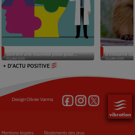
Alzheimer : des chercheurs japonais
Des marmottes
ouvrent une nouvelle piste pour...
d’initiative d
31 juillet 2026
31 juillet 2026
+ D'ACTU POSITIVE
Design
Olivier Varma
Mentions légales
Règlements des jeux