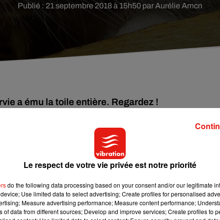
Publié : 21 septembre 2018 à 15h50 par Aurélie Amcn
vie a ému la toile entière. Regardez !
Contin
méricains.
Ce mardi, le métro new-yorkais a été littéralem
es, mais un rat est resté pris au piège derrière une colonne.
Le respect de votre vie privée est notre priorité
 métro, on aperçoit l’animateur lutter pour sa survie en évitant
rat’’, l’animal a ému le pays entier et la vidéo est deve
ers
do the following data processing based on your consent and/or our legitimate int
tion…
device; Use limited data to select advertising; Create profiles for personalised adver
vertising; Measure advertising performance; Measure content performance; Unders
ns of data from different sources; Develop and improve services; Create profiles to 