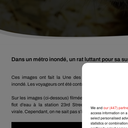
Dans un métro inondé, un rat luttant pour sa sur
Ces images ont fait la Une des
Journaux télévisés
a
inondé.
Les voyageurs ont été contraints d’évacuer les ram
Sur les images
(ci-dessous)
filmées par un conducteur de
flot d’eau à la station
23rd
Street
.
Surnommé ‘’Flood 
We and
our (447) partn
virale.
Cependant, on ne sait pas s’il a survécu à l’inonda
access information on a 
select personalised ad
statistics or combinatio