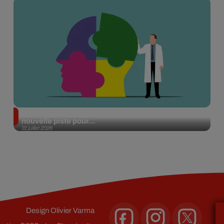
Alzheimer : des chercheurs japonais ouvrent une
nouvelle piste pour...
31 juillet 2026
Design
Olivier Varma