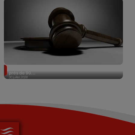
Il achète une veste 3 dollars en friperie et la revend
près de 90...
30 juillet 2026