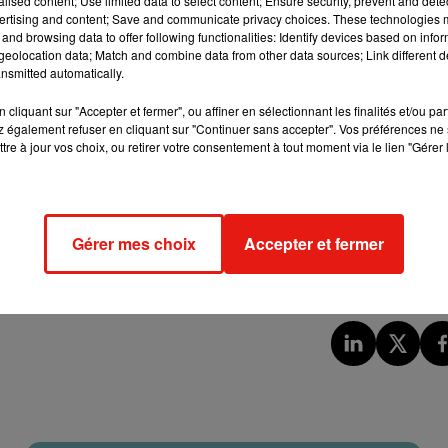
alised content; Use limited data to select content; Ensure security, prevent and detect
ertising and content; Save and communicate privacy choices. These technologies
and browsing data to offer following functionalities: Identify devices based on infor
eolocation data; Match and combine data from other data sources; Link different de
nsmitted automatically.
cliquant sur "Accepter et fermer", ou affiner en sélectionnant les finalités et/ou pa
 également refuser en cliquant sur "Continuer sans accepter". Vos préférences ne 
tre à jour vos choix, ou retirer votre consentement à tout moment via le lien "Gérer 
Gérer mes choix
Accepter et fermer