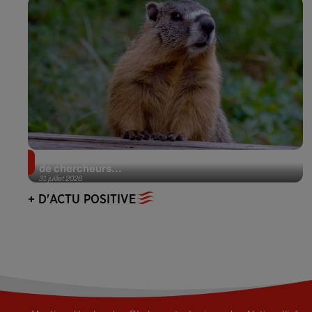
Des marmottes sur OnlyFans : la drôle d’initiative
de chercheurs...
31 juillet 2026
+ D'ACTU POSITIVE