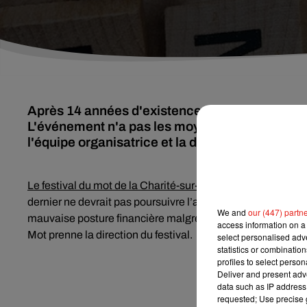
Après 14 années d'existence, le Festival du Mot
L'événement n'a pas les moyens suffisants pour
l'équipe organisatrice et la direction de la Cit
Le festival du mot de la Charité-sur-Loire
a sûrement dit so
dernier ne devrait pas poursuivre l’aventure. L’équipe organ
We and
our (447) partn
mauvaise posture financière malgré l’appel aux dons. Elle
access information on a 
Mot prenne la direction du festival.
select personalised ad
statistics or combinatio
profiles to select person
Deliver and present adv
data such as IP address 
requested; Use precise g