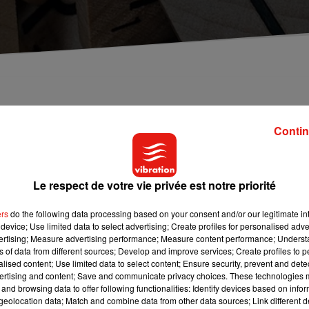
 de la Charité-sur-Loire devrait disparaître.
 supporter une nouvelle édition. Un litige entre
Contin
é du Mot est également à l'origine de cette décision.
Le respect de votre vie privée est notre priorité
ème
n dernier mot. L’événement qui a fêté sa 14
édition en juin
isatrice a fait savoir que la manifestation se trouvait en très
ers
do the following data processing based on your consent and/or our legitimate int
 ne souhaite pas également que le nouveau directeur de la Cité 
device; Use limited data to select advertising; Create profiles for personalised adver
vertising; Measure advertising performance; Measure content performance; Unders
ns of data from different sources; Develop and improve services; Create profiles to 
alised content; Use limited data to select content; Ensure security, prevent and detect
ertising and content; Save and communicate privacy choices. These technologies
and browsing data to offer following functionalities: Identify devices based on infor
eolocation data; Match and combine data from other data sources; Link different de