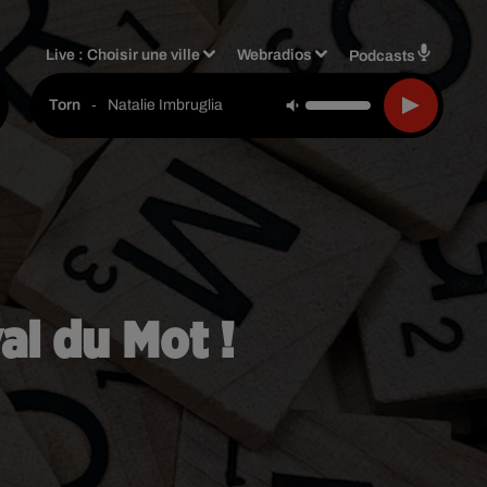
Live :
Choisir une ville
Webradios
Podcasts
-
Natalie Imbruglia
Torn
val du Mot !