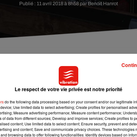
Publié : 11 avril 2018 à 8h58 par Benoit Hanrot
eurs auspices dans la Nièvre. De nouvelles
Contin
 lot de postes à pourvoir.
Le respect de votre vie privée est notre priorité
mier temps, on parle maintenant du nouveau magasin Intermarc
fin du mois dans une surface de vente doublée, le temps que les
ers
do the following data processing based on your consent and/or our legitimate int
tes à temps plein et temps partiel est également prévue.
device; Use limited data to select advertising; Create profiles for personalised adver
vertising; Measure advertising performance; Measure content performance; Unders
sur-Loire
. Elle ouvrira ses portes dans les anciens locaux de Mr
ns of data from different sources; Develop and improve services; Create profiles to 
es.
alised content; Use limited data to select content; Ensure security, prevent and detect
ertising and content; Save and communicate privacy choices. These technologies
and browsing data to offer following functionalities: Identify devices based on infor