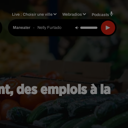
Live :
Choisir une ville
Webradios
Podcasts
-
Nelly Furtado
Maneater
t, des emplois à la