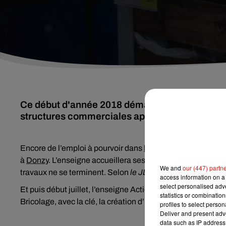
Ce début d'année 2018 démarre sous les meill
structures commerciales apparaissent avec son
Encore de l’emploi à pourvoir dans
la Nièvre
. Dans un pre
à
Donzy
. L’enseigne accueillera ses premiers clients à la 
We and
our (447) partn
travaux ne se terminent. Selon
le JDC
, une dizaine de pos
access information on a 
select personalised ad
Et puis début juillet, l’enseigne Action s’installera à
Cosne-
statistics or combinatio
Bricolage, avec la clé, la création d’une quinzaine de post
profiles to select person
Deliver and present adv
data such as IP address 