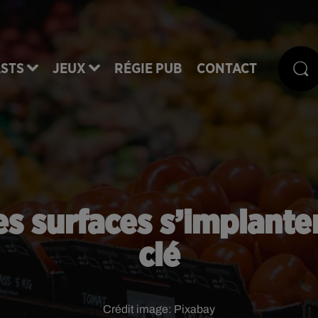
STS
JEUX
RÉGIE PUB
CONTACT
es surfaces s’implanten
clé
Crédit image:
Pixabay