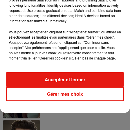
following functionalities: Identify devices based on information actively
requested; Use precise geolocation data; Match and combine data from
other data sources; Link different devices; Identify devices based on
Tayc et Didi B dévoilent le single le plus
information transmitted automatically.
dansant de l’année
7 août 2026
Vous pouvez accepter en cliquant sur "Accepter et fermer", ou affiner en
sélectionnant les finalités et/ou partenaires dans "Gérer mes choix".
Vous pouvez également refuser en cliquant sur "Continuer sans
accepter". Vos préférences ne s'appliqueront que pour ce site. Vous
pouvez mettre à jour vos choix, ou retirer votre consentement à tout
Angèle et Amélie Lens dévoilent leur
moment via le lien "Gérer les cookies" situé en bas de chaque page.
collaboration tant attendue
7 août 2026
Accepter et fermer
Gérer mes choix
Benny Blanco invite Selena Gomez et
Becky G sur son nouveau single
5 août 2026