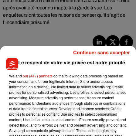
a été hospitalisé d'office le lendemain à la Charité-sur-Loire
après avoir été reconnu inapte à la garde à vue. Les
enquêteurs ont toutes les raisons de penser qu’il s’agit de
l’incendiaire présumé.
Continuer sans accepter
Musique
Le respect de votre vie privée est notre priorité
Julien Lieb s’essaye à la vie de chatelain
We and
our (447) partners
do the following data processing based on
dans son nouveau clip
your consent and/or our legitimate interest: Store and/or access
7 août 2026
information on a device; Use limited data to select advertising; Create
profiles for personalised advertising; Use profiles to select personalised
advertising; Measure advertising performance; Measure content
performance; Understand audiences through statistics or combinations
of data from different sources; Develop and improve services; Create
profiles to personalise content; Use profiles to select personalised
Madonna sort enfin le remix de « Love
content; Use limited data to select content; Ensure security, prevent and
Sensation » avec Kylie Minogue
detect fraud, and fix errors; Deliver and present advertising and content;
7 août 2026
Save and communicate privacy choices. These technologies may
process personal data such as IP address and browsing data to offer